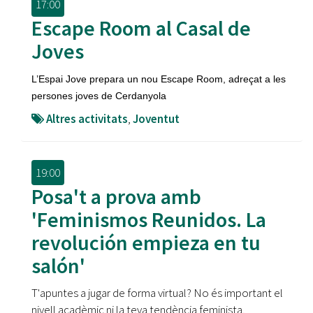
17:00
Escape Room al Casal de
Joves
L’Espai Jove prepara un nou Escape Room, adreçat a les
persones joves de Cerdanyola
Altres activitats
,
Joventut
19:00
Posa't a prova amb
'Feminismos Reunidos. La
revolución empieza en tu
salón'
T'apuntes a jugar de forma virtual? No és important el
nivell acadèmic ni la teva tendència feminista,