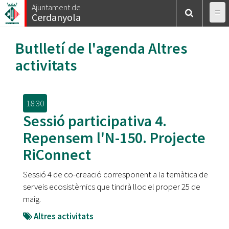
Vés
Ajuntament de
Cerdanyola
al
contingut
Butlletí de l'agenda
Altres
activitats
18:30
Sessió participativa 4.
Repensem l'N-150. Projecte
RiConnect
Sessió 4 de co-creació corresponent a la temàtica de
serveis ecosistèmics que tindrà lloc el proper 25 de
maig.
Altres activitats