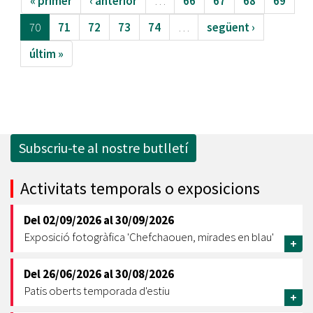
« primer
‹ anterior
…
66
67
68
69
70
71
72
73
74
…
següent ›
últim »
Subscriu-te al nostre butlletí
Activitats temporals o exposicions
Del
02/09/2026
al
30/09/2026
Exposició fotogràfica 'Chefchaouen, mirades en blau'
+
Del
26/06/2026
al
30/08/2026
Patis oberts temporada d'estiu
+