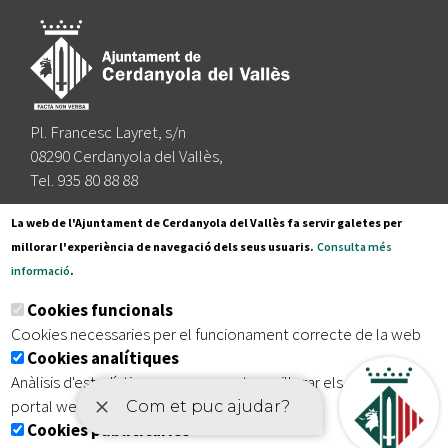
Pl. Francesc Layret, s/n
08290 Cerdanyola del Vallès,
Tel. 935 80 88 88
Segueix-nos a:
La web de l'Ajuntament de Cerdanyola del Vallès fa servir galetes per
millorar l'experiència de navegació dels seus usuaris.
Consulta més
informació
.
Subscriu-te al nostre butlletí
Cookies funcionals
Cookies necessaries per el funcionament correcte de la web
Cookies analítiques
|
|
|
Inici
Avís legal
Protecció de dades
Mapa del lloc
Anàlisis d'estadístiques que permeten millorar els serveis del
|
Accessibilitat
portal web
Cookies publicitàries