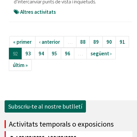
d’intercanviar punts de vista i inquietuds.
Altres activitats
« primer
‹ anterior
…
88
89
90
91
92
93
94
95
96
…
següent ›
últim »
Subscriu-te al nostre butlletí
Activitats temporals o exposicions