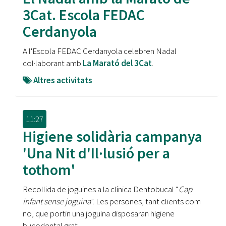
3Cat. Escola FEDAC
Cerdanyola
A l'Escola FEDAC Cerdanyola celebren Nadal
col·laborant amb
La Marató del 3Cat
.
Altres activitats
11:27
Higiene solidària campanya
'Una Nit d'Il·lusió per a
tothom'
Recollida de joguines a la clínica Dentobucal “
Cap
infant sense joguina
”. Les persones, tant clients com
no, que portin una joguina disposaran higiene
bucodental grat