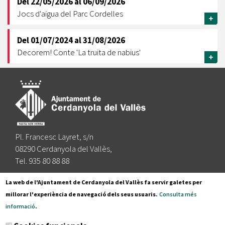
Del
22/05/2026
al
06/09/2026
Jocs d'aigua del Parc Cordelles
+
Del
01/07/2024
al
31/08/2026
Decorem! Conte 'La truita de nabius'
+
Pl. Francesc Layret, s/n
08290 Cerdanyola del Vallès,
Tel. 935 80 88 88
Segueix-nos a:
La web de l'Ajuntament de Cerdanyola del Vallès fa servir galetes per
millorar l'experiència de navegació dels seus usuaris.
Consulta més
informació
.