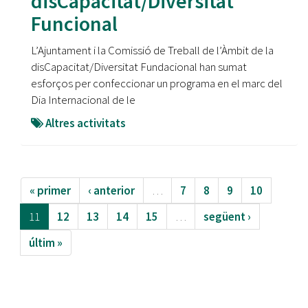
disCapacitat/Diversitat
Funcional
L’Ajuntament i la Comissió de Treball de l’Àmbit de la
disCapacitat/Diversitat Fundacional han sumat
esforços per confeccionar un programa en el marc del
Dia Internacional de le
Altres activitats
« primer
‹ anterior
…
7
8
9
10
11
12
13
14
15
…
següent ›
últim »