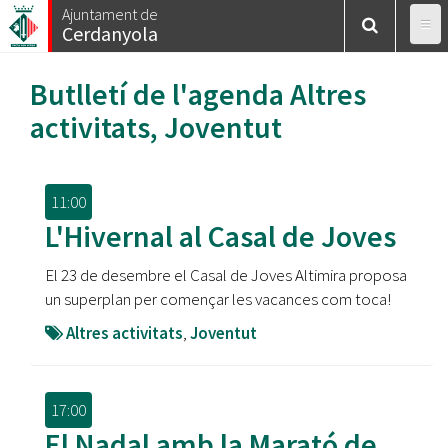
Vés
Ajuntament de
Cerdanyola
al
contingut
Butlletí de l'agenda
Altres
activitats
,
Joventut
11:00
L'Hivernal al Casal de Joves
El 23 de desembre el Casal de Joves Altimira proposa
un superplan per començar les vacances com toca!
Altres activitats
,
Joventut
17:00
El Nadal amb la Marató de