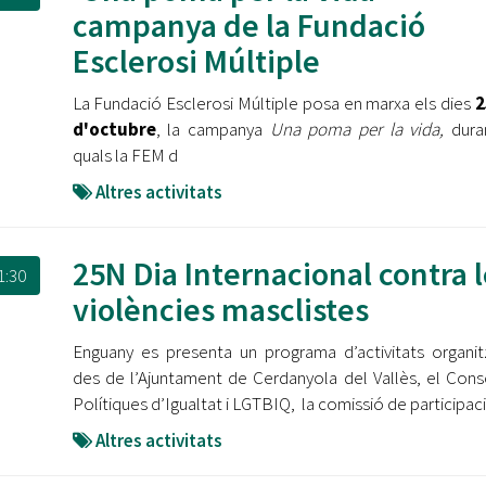
Oberta la convocatòria d'Ajuts per a l'autoocupació
campanya de la Fundació
jove 2026
Esclerosi Múltiple
Cerdanyola opta a més de 5 milions d'euros del Pla de
La Fundació Esclerosi Múltiple posa en marxa els dies
2
Barris per transformar les Fontetes, Quatre Cantons i
l'entorn de l'avinguda Catalunya
d'octubre
, la campanya
Una poma per la vida,
duran
quals la FEM d
El FIT presenta el cartell de la seva 16a edició i dona el
Altres activitats
tret de sortida al festival
L’Ajuntament reparteix ulleres gratuïtes per veure
25N Dia Internacional contra 
l'eclipsi solar
1:30
violències masclistes
Enguany es presenta un programa d’activitats organi
des de l’Ajuntament de Cerdanyola del Vallès, el Cons
Polítiques d’Igualtat i LGTBIQ, la comissió de participaci
Altres activitats