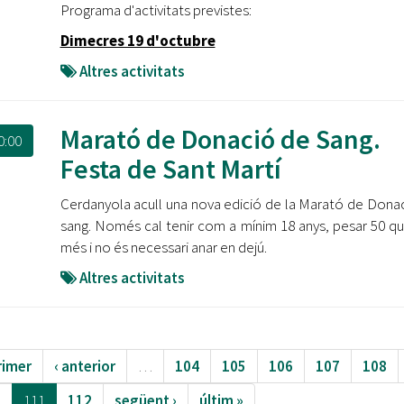
Programa d'activitats previstes:
Dimecres 19 d'octubre
Altres activitats
Marató de Donació de Sang.
0:00
Festa de Sant Martí
Cerdanyola acull una nova edició de la Marató de Dona
sang. Només cal tenir com a mínim 18 anys, pesar 50 qu
més i no és necessari anar en dejú.
Altres activitats
rimer
‹ anterior
…
104
105
106
107
108
0
111
112
següent ›
últim »