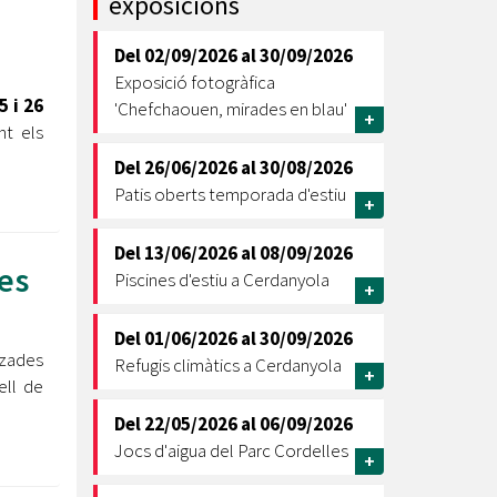
exposicions
Ètica i Integritat
Del
02/09/2026
al
30/09/2026
Entitats
Exposició fotogràfica
Retiment de Comptes
5 i 26
'Chefchaouen, mirades en blau'
+
Equipaments
t els
Accés a Informació Pública
Del
26/06/2026
al
30/08/2026
Patis oberts temporada d'estiu
Mercats Municipals
+
Dades Obertes
Del
13/06/2026
al
08/09/2026
Webs Municipals
Catàleg de Serveis i Tràmits
les
Piscines d'estiu a Cerdanyola
+
Del
01/06/2026
al
30/09/2026
tzades
Refugis climàtics a Cerdanyola
+
ell de
Del
22/05/2026
al
06/09/2026
Jocs d'aigua del Parc Cordelles
+