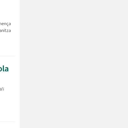
omença
anitza
ola
al
i