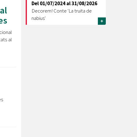
Del
01/07/2024
al
31/08/2026
al
Decorem! Conte 'La truita de
es
nabius'
+
cional
tats al
es