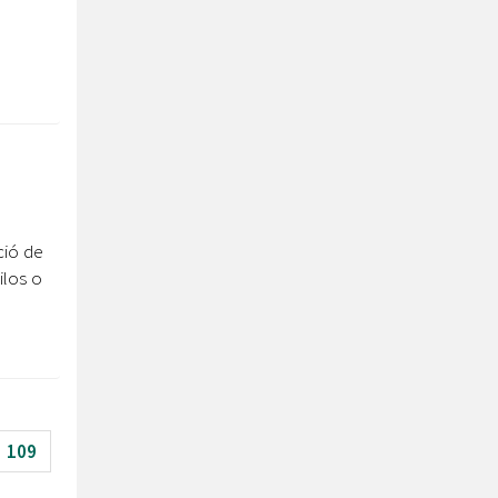
ció de
ilos o
109