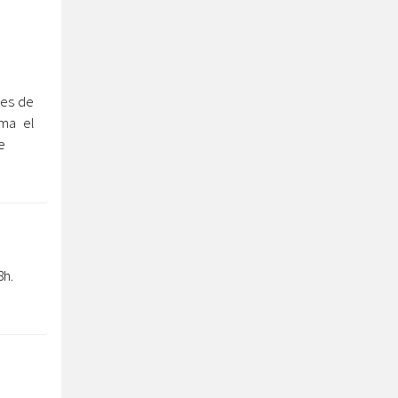
ues de
rma el
e
8h.