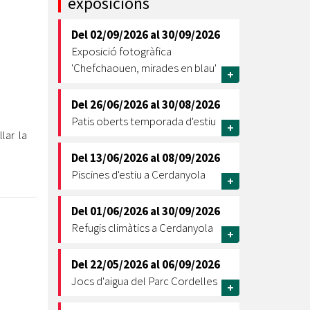
exposicions
Ètica i Integritat
Del
02/09/2026
al
30/09/2026
Entitats
Exposició fotogràfica
Retiment de Comptes
'Chefchaouen, mirades en blau'
+
Equipaments
Accés a Informació Pública
Del
26/06/2026
al
30/08/2026
Patis oberts temporada d'estiu
Mercats Municipals
+
Dades Obertes
lar la
Del
13/06/2026
al
08/09/2026
Webs Municipals
Catàleg de Serveis i Tràmits
Piscines d'estiu a Cerdanyola
+
Del
01/06/2026
al
30/09/2026
Refugis climàtics a Cerdanyola
+
Del
22/05/2026
al
06/09/2026
Jocs d'aigua del Parc Cordelles
+