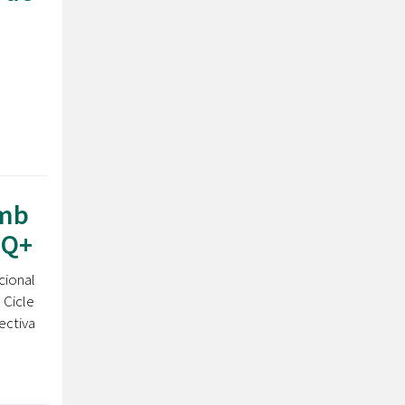
amb
IQ+
cional
 Cicle
ectiva