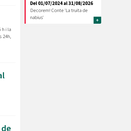
Del
01/07/2024
al
31/08/2026
Decorem! Conte 'La truita de
nabius'
+
h i la
s 24h,
al
 de