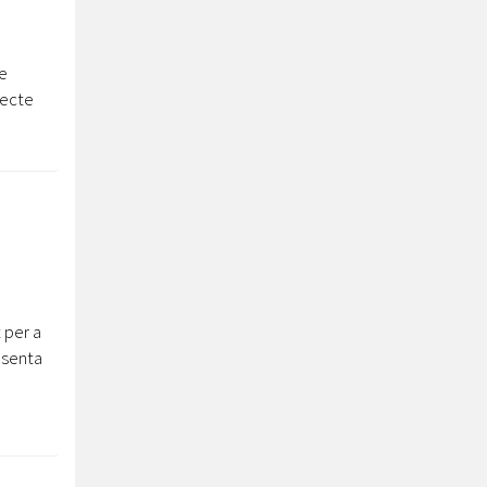
e
jecte
 per a
esenta