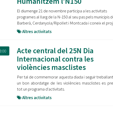
Humanitzem l’N150
El diumenge 21 de novembre participa a les activitats
programes al llarg de la N-150 al seu pas pels municipis d
Barberà, Cerdanyola/Ripollet i Montcada i coneix el pro
Altres activitats
Acte central del 25N Dia
8:00
Internacional contra les
violències masclistes
Per tal de commemorar aquesta diada i seguir treballant
un bon abordatge de les violències masclistes es pr
tot un programa d'activitats.
Altres activitats