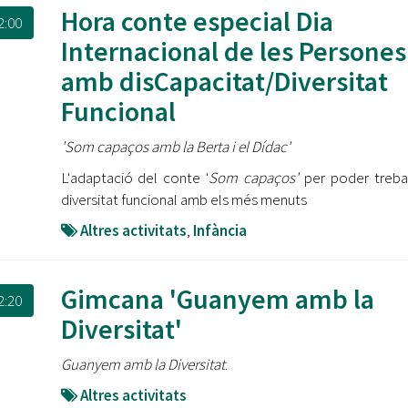
Oberta la convocatòria d'Ajuts per a l'autoocupació
Hora conte especial Dia
2:00
jove 2026
Internacional de les Persones
Cerdanyola opta a més de 5 milions d'euros del Pla de
amb disCapacitat/Diversitat
Barris per transformar les Fontetes, Quatre Cantons i
Funcional
l'entorn de l'avinguda Catalunya
El FIT presenta el cartell de la seva 16a edició i dona el
'Som capaços amb la Berta i el Dídac'
tret de sortida al festival
L'adaptació del conte '
Som capaços'
per poder trebal
diversitat funcional amb els més menuts
L’Ajuntament reparteix ulleres gratuïtes per veure
l'eclipsi solar
Altres activitats
,
Infància
Gimcana 'Guanyem amb la
2:20
Diversitat'
Guanyem amb la Diversitat
.
Altres activitats