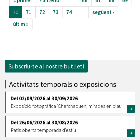
« primer
‹ anterior
…
66
67
68
69
70
71
72
73
74
…
següent ›
últim »
Subscriu-te al nostre butlletí
Activitats temporals o exposicions
Del
02/09/2026
al
30/09/2026
Exposició fotogràfica 'Chefchaouen, mirades en blau'
+
Del
26/06/2026
al
30/08/2026
Patis oberts temporada d'estiu
+