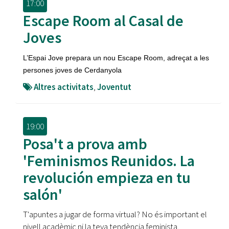
17:00
Escape Room al Casal de
Joves
L’Espai Jove prepara un nou Escape Room, adreçat a les
persones joves de Cerdanyola
Altres activitats
,
Joventut
19:00
Posa't a prova amb
'Feminismos Reunidos. La
revolución empieza en tu
salón'
T'apuntes a jugar de forma virtual? No és important el
nivell acadèmic ni la teva tendència feminista,