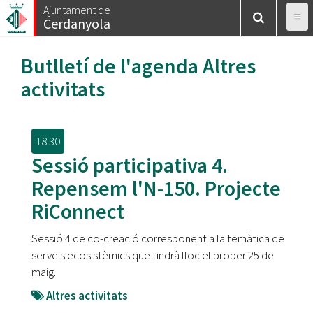
Vés
Ajuntament de
Cerdanyola
al
contingut
Butlletí de l'agenda
Altres
activitats
18:30
Sessió participativa 4.
Repensem l'N-150. Projecte
RiConnect
Sessió 4 de co-creació corresponent a la temàtica de
serveis ecosistèmics que tindrà lloc el proper 25 de
maig.
Altres activitats