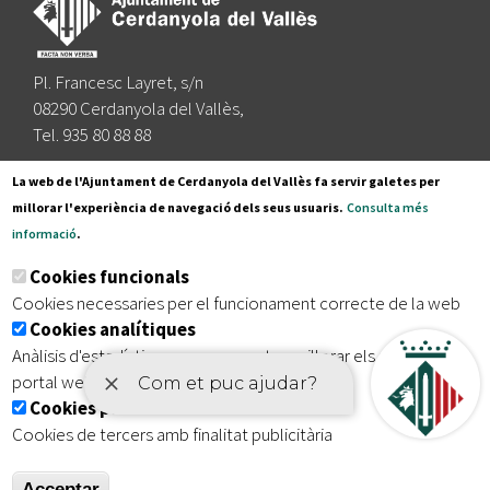
Pl. Francesc Layret, s/n
08290 Cerdanyola del Vallès,
Tel. 935 80 88 88
Segueix-nos a:
La web de l'Ajuntament de Cerdanyola del Vallès fa servir galetes per
millorar l'experiència de navegació dels seus usuaris.
Consulta més
informació
.
Subscriu-te al nostre butlletí
Cookies funcionals
Cookies necessaries per el funcionament correcte de la web
Cookies analítiques
|
|
|
Inici
Avís legal
Protecció de dades
Mapa del lloc
Anàlisis d'estadístiques que permeten millorar els serveis del
|
Accessibilitat
portal web
Cookies publicitàries
Cookies de tercers amb finalitat publicitària
Acceptar