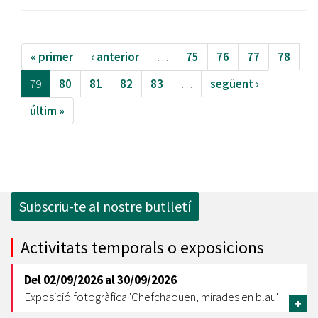
« primer
‹ anterior
…
75
76
77
78
79
80
81
82
83
…
següent ›
últim »
Subscriu-te al nostre butlletí
Activitats temporals o exposicions
Del
02/09/2026
al
30/09/2026
Exposició fotogràfica 'Chefchaouen, mirades en blau'
+