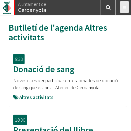
Vés
Ajuntament de
Cerdanyola
al
contingut
Butlletí de l'agenda
Altres
activitats
9:30
Donació de sang
Noves cites per participar en les jornades de donació
de sang que es fan a l'Ateneu de Cerdanyola
Altres activitats
18:30
Presentació del llibre