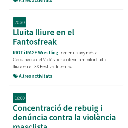
Altres activitats
20:30
Lluita lliure en el
Fantosfreak
RIOT i RAGE Wrestling
tornen un any més a
Cerdanyola del Vallès per a oferir la mmilor lluita
lliure en el XX Festival Internac
Altres activitats
18:00
Concentració de rebuig i
denúncia contra la violència
masclista