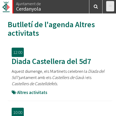
Vés
Ajuntament de
Cerdanyola
al
contingut
Butlletí de l'agenda
Altres
activitats
12:00
Diada Castellera del 5d7
Aquest diumenge, els Martinets celebren la
Diada del
5d7
juntament amb els
Castellers de Gavà i
els
Castellers de Castelldefels.
Altres activitats
10:00