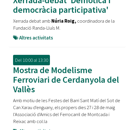
Xerrada-debat 'Demòtica i
democràcia participativa'
Xerrada debat amb
Núria Roig,
coordinadora de la
Fundació Randa-Lluís M.
Altres activitats
Del
10:00
al
13:30
Mostra de Modelisme
Ferroviari de Cerdanyola del
Vallès
Amb motiu de les Festes del Barri Sant Matí del Sot de
Can Xarau d'enguany, els propers dies 27 i 28 de maig
l'Associació d'Amics del Ferrocarril de Montcada i
Reixac amb col.la