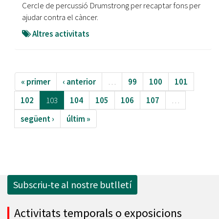
Cercle de percussió Drumstrong per recaptar fons per
ajudar contra el càncer.
Altres activitats
« primer
‹ anterior
…
99
100
101
102
103
104
105
106
107
…
següent ›
últim »
Subscriu-te al nostre butlletí
Activitats temporals o exposicions