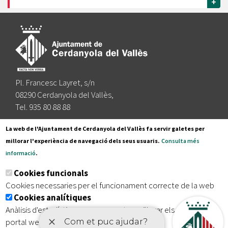
+
Pl. Francesc Layret, s/n
08290 Cerdanyola del Vallès,
Tel. 935 80 88 88
Segueix-nos a:
La web de l'Ajuntament de Cerdanyola del Vallès fa servir galetes per
millorar l'experiència de navegació dels seus usuaris.
Consulta més
informació
.
Subscriu-te al nostre butlletí
Cookies funcionals
Cookies necessaries per el funcionament correcte de la web
Cookies analítiques
|
|
|
Inici
Avís legal
Protecció de dades
Mapa del lloc
Anàlisis d'estadístiques que permeten millorar els serveis del
|
Accessibilitat
portal web