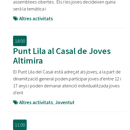
assemblees obertes. Els i les joves decideixen quina
serà la temàtica i
Altres activitats
18:00
Punt Lila al Casal de Joves
Altimira
El Punt Lila del Casal està adreçat als joves; a la part de
dinamització general poden participar joves d’entre 12 i
17 anys i poden demanar atenció individualitzada joves
d’ent
Altres activitats
,
Joventut
11:00