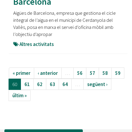
Barcelona
Aigües de Barcelona, empresa que gestiona el cicle
integral de l’aigua en el municipi de Cerdanyola del
Vallès, posa en marxa el servei d’oficina mòbil amb
l’objectiu d’apropar
Altres activitats
« primer
‹ anterior
…
56
57
58
59
60
61
62
63
64
…
següent ›
últim »