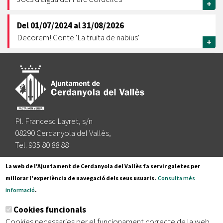
+
Del
01/07/2024
al
31/08/2026
Decorem! Conte 'La truita de nabius'
+
Pl. Francesc Layret, s/n
08290 Cerdanyola del Vallès,
Tel. 935 80 88 88
Segueix-nos a:
La web de l'Ajuntament de Cerdanyola del Vallès fa servir galetes per
millorar l'experiència de navegació dels seus usuaris.
Consulta més
informació
.
Subscriu-te al nostre butlletí
Cookies funcionals
Cookies necessaries per el funcionament correcte de la web