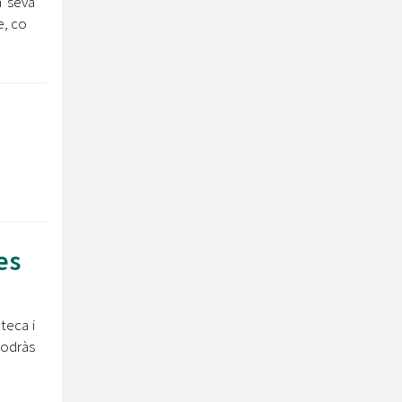
a seva
e, co
es
oteca i
podràs