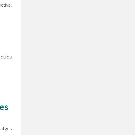
ctiva,
nduïda
es
ratges