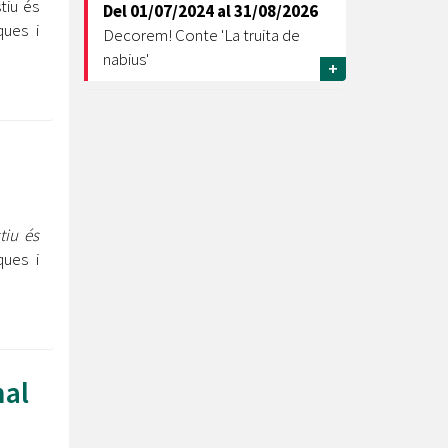
tiu és
Del
01/07/2024
al
31/08/2026
ques i
Decorem! Conte 'La truita de
nabius'
+
tiu és
ques i
nal