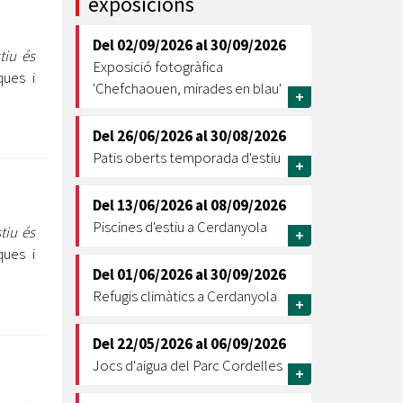
exposicions
Ètica i Integritat
Del
02/09/2026
al
30/09/2026
Entitats
tiu és
Exposició fotogràfica
ques i
Retiment de Comptes
'Chefchaouen, mirades en blau'
+
Equipaments
Accés a Informació Pública
Del
26/06/2026
al
30/08/2026
Patis oberts temporada d'estiu
Mercats Municipals
+
Dades Obertes
Del
13/06/2026
al
08/09/2026
Webs Municipals
Catàleg de Serveis i Tràmits
Piscines d'estiu a Cerdanyola
stiu és
+
ques i
Del
01/06/2026
al
30/09/2026
Refugis climàtics a Cerdanyola
+
Del
22/05/2026
al
06/09/2026
Jocs d'aigua del Parc Cordelles
+