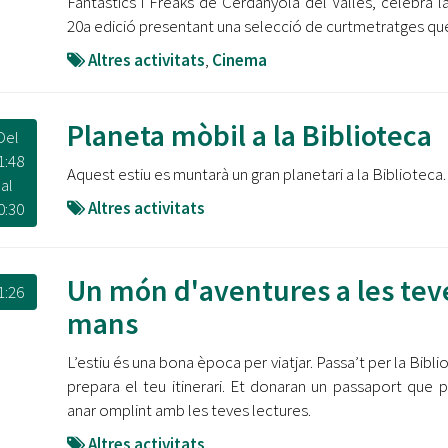
Fantàstics i Freaks de Cerdanyola del Vallès, celebra l
20a edició presentant una selecció de curtmetratges qu
Altres activitats
,
Cinema
Planeta mòbil a la Biblioteca
Del
1:48
Aquest estiu es muntarà un gran planetari a la Biblioteca.
al
Altres activitats
0:30
Un món d'aventures a les tev
1:26
mans
L’estiu és una bona època per viatjar. Passa’t per la Bibli
prepara el teu itinerari. Et donaran un passaport que 
anar omplint amb les teves lectures.
Altres activitats