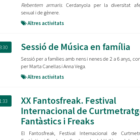
Rebentem armaris
. Cerdanyola per la diversitat afe
sexual i de gènere.
Altres activitats
Sessió de Música en família
8:30
Sessió per a famílies amb nens i nenes de 2 a 6 anys, co
per Marta Canellas i Anna Vega.
Altres activitats
XX Fantosfreak. Festival
1:33
Internacional de Curtmetratg
Fantàstics i Freaks
El Fantosfreak, Festival Internacional de Curtmet