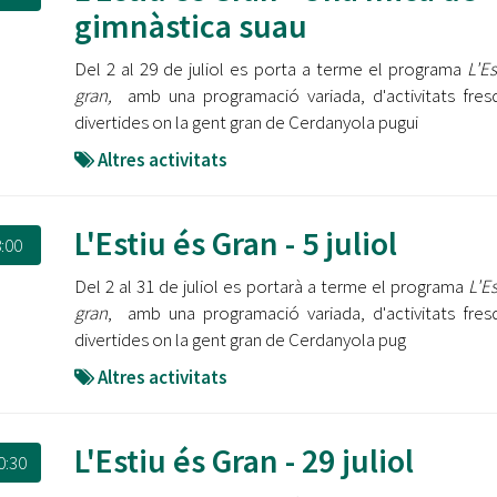
Oberta la convocatòria d'Ajuts per a l'autoocupació
gimnàstica suau
jove 2026
Del 2 al 29 de juliol es porta a terme el programa
L'Es
Cerdanyola opta a més de 5 milions d'euros del Pla de
gran,
amb una programació variada, d'activitats fres
Barris per transformar les Fontetes, Quatre Cantons i
divertides on la gent gran de Cerdanyola pugui
l'entorn de l'avinguda Catalunya
Altres activitats
El FIT presenta el cartell de la seva 16a edició i dona el
tret de sortida al festival
L'Estiu és Gran - 5 juliol
:00
L’Ajuntament reparteix ulleres gratuïtes per veure
l'eclipsi solar
Del 2 al 31 de juliol es portarà a terme el programa
L'E
gran
, amb una programació variada, d'activitats fres
divertides on la gent gran de Cerdanyola pug
Altres activitats
L'Estiu és Gran - 29 juliol
0:30