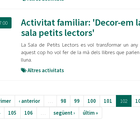
Activitat familiar: 'Decor-em l
7:00
sala petits lectors'
La Sala de Petits Lectors es vol transformar un any
aquest cop ho vol fer de la mà dels llibres que parlen
lluna.
Altres activitats
rimer
‹ anterior
…
98
99
100
101
102
1
4
105
106
…
següent ›
últim »