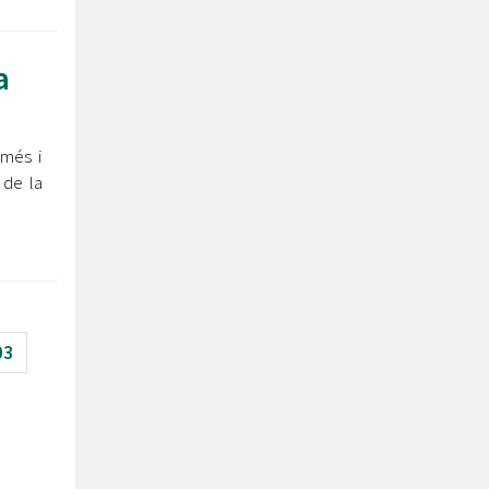
a
 més i
 de la
03