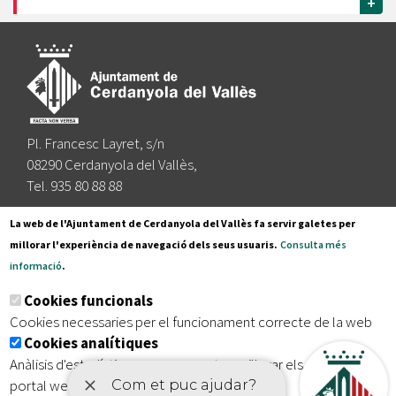
+
Pl. Francesc Layret, s/n
08290 Cerdanyola del Vallès,
Tel. 935 80 88 88
Segueix-nos a:
La web de l'Ajuntament de Cerdanyola del Vallès fa servir galetes per
millorar l'experiència de navegació dels seus usuaris.
Consulta més
informació
.
Subscriu-te al nostre butlletí
Cookies funcionals
Cookies necessaries per el funcionament correcte de la web
Cookies analítiques
|
|
|
Inici
Avís legal
Protecció de dades
Mapa del lloc
Anàlisis d'estadístiques que permeten millorar els serveis del
|
Accessibilitat
portal web