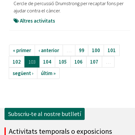
Cercle de percussió Drumstrong per recaptar fons per
ajudar contra el càncer.
Altres activitats
« primer
‹ anterior
…
99
100
101
102
103
104
105
106
107
…
següent ›
últim »
Subscriu-te al nostre butlletí
Activitats temporals o exposicions