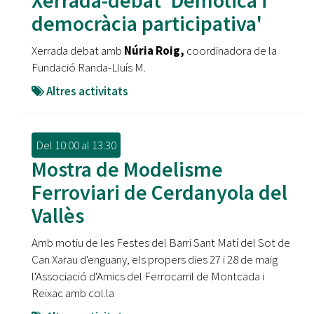
Xerrada-debat 'Demòtica i
democràcia participativa'
Xerrada debat amb
Núria Roig,
coordinadora de la
Fundació Randa-Lluís M.
Altres activitats
Del
10:00
al
13:30
Mostra de Modelisme
Ferroviari de Cerdanyola del
Vallès
Amb motiu de les Festes del Barri Sant Matí del Sot de
Can Xarau d'enguany, els propers dies 27 i 28 de maig
l'Associació d'Amics del Ferrocarril de Montcada i
Reixac amb col.la