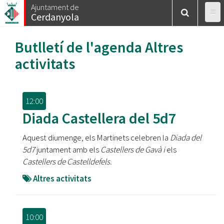
Vés
Ajuntament de
Cerdanyola
al
contingut
Butlletí de l'agenda
Altres
activitats
12:00
Diada Castellera del 5d7
Aquest diumenge, els Martinets celebren la
Diada del
5d7
juntament amb els
Castellers de Gavà i
els
Castellers de Castelldefels.
Altres activitats
10:00