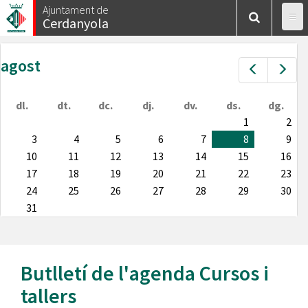
Vés
Ajuntament de
Cerdanyola
al
contingut
agost
Prev
Nex
dl.
dt.
dc.
dj.
dv.
ds.
dg.
1
2
3
4
5
6
7
8
9
10
11
12
13
14
15
16
17
18
19
20
21
22
23
24
25
26
27
28
29
30
31
Butlletí de l'agenda
Cursos i
tallers