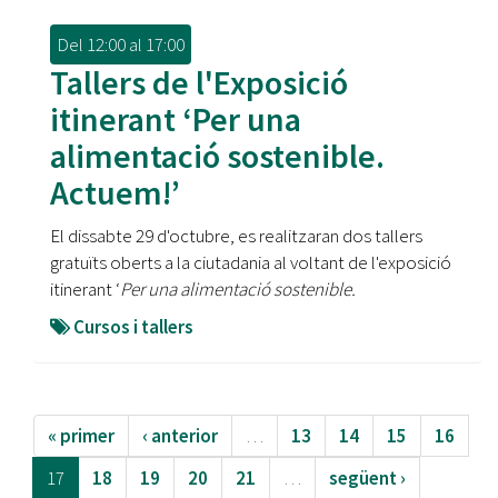
Del
12:00
al
17:00
Tallers de l'Exposició
itinerant ‘Per una
alimentació sostenible.
Actuem!’
El dissabte 29 d'octubre, es realitzaran dos tallers
gratuïts oberts a la ciutadania al voltant de l'exposició
itinerant ‘
Per una alimentació sostenible.
Cursos i tallers
« primer
‹ anterior
…
13
14
15
16
17
18
19
20
21
…
següent ›