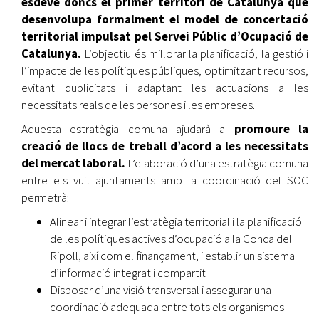
esdevé doncs el primer territori de Catalunya que
desenvolupa formalment el model de concertació
territorial impulsat pel Servei Públic d’Ocupació de
Catalunya.
L’objectiu és millorar la planificació, la gestió i
l’impacte de les polítiques públiques, optimitzant recursos,
evitant duplicitats i adaptant les actuacions a les
necessitats reals de les persones i les empreses.
Aquesta estratègia comuna ajudarà a
promoure la
creació de llocs de treball d’acord a les necessitats
del mercat laboral.
L’elaboració d’una estratègia comuna
entre els vuit ajuntaments amb la coordinació del SOC
permetrà:
Alinear i integrar l’estratègia territorial i la planificació
de les polítiques actives d’ocupació a la Conca del
Ripoll, així com el finançament, i establir un sistema
d’informació integrat i compartit
Disposar d’una visió transversal i assegurar una
coordinació adequada entre tots els organismes