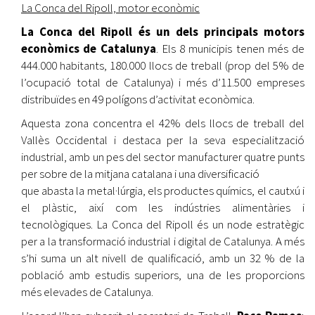
La Conca del Ripoll, motor econòmic
La Conca del Ripoll és un dels principals motors
econòmics de Catalunya
. Els 8 municipis tenen més de
444.000 habitants, 180.000 llocs de treball (prop del 5% de
l’ocupació total de Catalunya) i més d’11.500 empreses
distribuïdes en 49 polígons d’activitat econòmica.
Aquesta zona concentra el 42% dels llocs de treball del
Vallès Occidental i destaca per la seva especialització
industrial, amb un pes del sector manufacturer quatre punts
per sobre de la mitjana catalana i una diversificació
que abasta la metal·lúrgia, els productes químics, el cautxú i
el plàstic, així com les indústries alimentàries i
tecnològiques. La Conca del Ripoll és un node estratègic
per a la transformació industrial i digital de Catalunya. A més
s’hi suma un alt nivell de qualificació, amb un 32 % de la
població amb estudis superiors, una de les proporcions
més elevades de Catalunya.