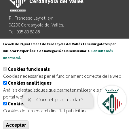
Pl. Francesc Layret, s/n
08290 Cerdanyola del Vallès,
Tel. 935 80 88 88
Segueix-nos a:
La web de l'Ajuntament de Cerdanyola del Vallès fa servir galetes per
millorar l'experiència de navegació dels seus usuaris.
Consulta més
informació
.
Subscriu-te al nostre butlletí
Cookies funcionals
Cookies necessaries per el funcionament correcte de la web
Cookies analítiques
|
|
|
Inici
Avís legal
Protecció de dades
Mapa del lloc
Anàlisis d'estadístiques que permeten millorar els serveis del
|
Accessibilitat
portal web
Cookies publicitàries
Cookies de tercers amb finalitat publicitària
Acceptar