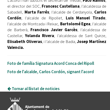
L’acord l’han subscrit el secretari de Treball,
Paco Ramos
;
el director del SOC,
Francesc Castellana
; l’alcaldessa de
Sabadell,
Marta Farrés
; l’alcalde de Cerdanyola,
Carlos
Cordón
; l’alcalde de Ripollet,
Luis Manuel Tirado
;
l’alcalde de Montcada i Reixac,
Bartolomé Egea
; l’alcalde
de Barberà,
Francisco Javier Garcès
; l’alcaldessa de
Castellar,
Yolanda Rivera
; l’alcaldessa de Sant Quirze,
Elisabeth Oliveras
, i l’alcalde de Badia,
Josep Martínez
Valencia.
Foto de família Signatura Acord Conca del Ripoll
Foto de l'alcalde, Carlos Cordón, signant l'acord
Tornar al llistat de noticies