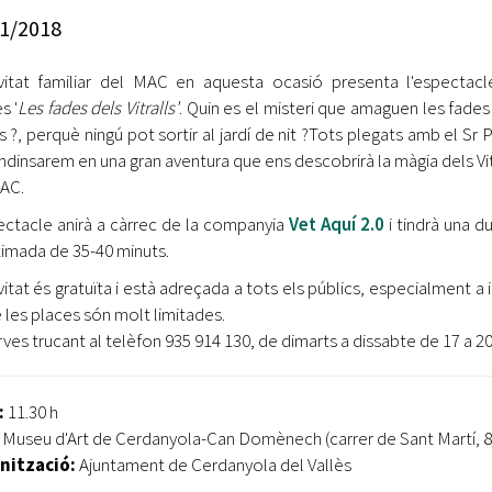
Oberta la convocatòria d'Ajuts per a l'autoocupació
1/2018
jove 2026
ivitat familiar del MAC en aquesta ocasió presenta l'espectac
Cerdanyola opta a més de 5 milions d'euros del Pla de
Barris per transformar les Fontetes, Quatre Cantons i
s '
Les fades dels Vitralls'
. Quin es el misteri que amaguen les fades
l'entorn de l'avinguda Catalunya
ls ?, perquè ningú pot sortir al jardí de nit ?Tots plegats amb el Sr 
ndinsarem en una gran aventura que ens descobrirà la màgia dels Vit
El FIT presenta el cartell de la seva 16a edició i dona el
AC.
tret de sortida al festival
ectacle anirà a càrrec de la companyia
Vet Aquí 2.0
i tindrà una d
L’Ajuntament reparteix ulleres gratuïtes per veure
imada de 35-40 minuts.
l'eclipsi solar
ivitat és gratuïta i està adreçada a tots els públics, especialment a
e les places són molt limitades.
ves trucant al telèfon 935 914 130, de dimarts a dissabte de 17 a 20 
:
11.30 h
:
Museu d'Art de Cerdanyola-Can Domènech (carrer de Sant Martí, 8
nització:
Ajuntament de Cerdanyola del Vallès