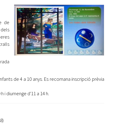
Ètica i Integritat
Entitats
le de
Retiment de Comptes
 dels
Equipaments
Peres
Accés a Informació Pública
ralls
Mercats Municipals
Dades Obertes
urada
Webs Municipals
Catàleg de Serveis i Tràmits
 infants de 4 a 10 anys. Es recomana inscripció prèvia
h i diumenge d'11 a 14 h.
8)