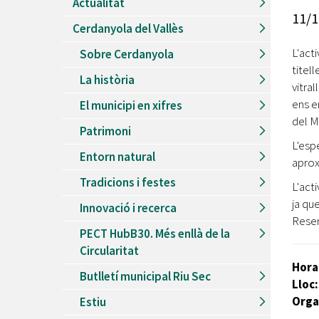
Actualitat
Recursos Humans
11/1
Cerdanyola del Vallès
Del
26/06/2026
al
30/08/2026
Patis oberts temporada d'estiu
L'act
Sobre Cerdanyola
titelle
Del
13/06/2026
al
08/09/2026
La història
Piscines d'estiu a Cerdanyola
vitral
ens e
El municipi en xifres
Del
01/06/2026
al
30/09/2026
del M
Refugis climàtics a Cerdanyola
Patrimoni
L'esp
Del
22/05/2026
al
06/09/2026
Entorn natural
Jocs d'aigua del Parc Cordelles
aprox
Tradicions i festes
Del
01/07/2024
al
31/08/2026
L'act
Decorem! Conte 'La truita de nabius'
ja qu
Innovació i recerca
Reser
PECT HubB30. Més enllà de la
Circularitat
Hora
Butlletí municipal Riu Sec
Lloc
Orga
Estiu