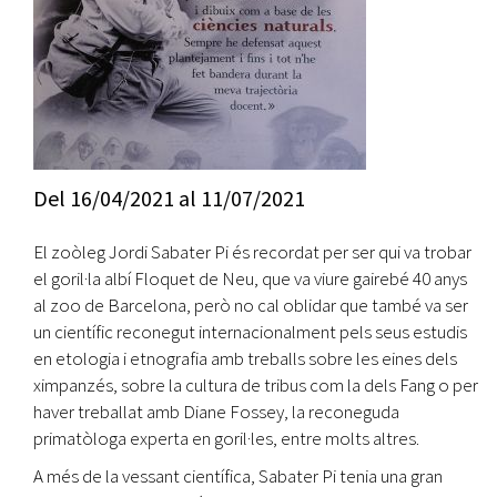
Del
16/04/2021
al
11/07/2021
El zoòleg Jordi Sabater Pi és recordat per ser qui va trobar
el goril·la albí Floquet de Neu, que va viure gairebé 40 anys
al zoo de Barcelona, però no cal oblidar que també va ser
un científic reconegut internacionalment pels seus estudis
en etologia i etnografia amb treballs sobre les eines dels
ximpanzés, sobre la cultura de tribus com la dels Fang o per
haver treballat amb Diane Fossey, la reconeguda
primatòloga experta en goril·les, entre molts altres.
A més de la vessant científica, Sabater Pi tenia una gran