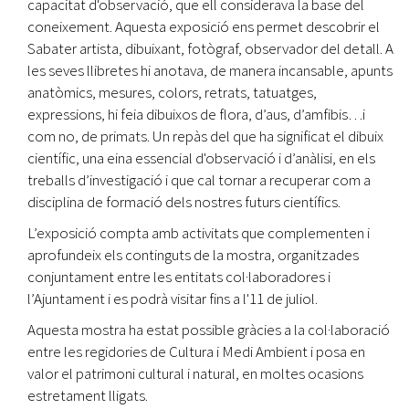
capacitat d'observació, que ell considerava la base del
coneixement. Aquesta exposició ens permet descobrir el
Sabater artista, dibuixant, fotògraf, observador del detall. A
les seves llibretes hi anotava, de manera incansable, apunts
anatòmics, mesures, colors, retrats, tatuatges,
expressions, hi feia dibuixos de flora, d’aus, d’amfibis…i
com no, de primats. Un repàs del que ha significat el dibuix
científic, una eina essencial d'observació i d’anàlisi, en els
treballs d’investigació i que cal tornar a recuperar com a
disciplina de formació dels nostres futurs científics.
L’exposició compta amb activitats que complementen i
aprofundeix els continguts de la mostra, organitzades
conjuntament entre les entitats col·laboradores i
l’Ajuntament i es podrà visitar fins a l'11 de juliol.
Aquesta mostra ha estat possible gràcies a la col·laboració
entre les regidories de Cultura i Medi Ambient i posa en
valor el patrimoni cultural i natural, en moltes ocasions
estretament lligats.