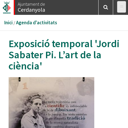
Vés
Ajuntament de
Cerdanyola
al
contingut
Esteu
Inici
/
Agenda d'activitats
aquí
Exposició temporal 'Jordi
Sabater Pi. L’art de la
ciència'