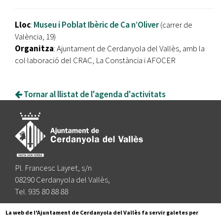
Lloc
:
Museu i Poblat Ibèric de Ca n’Oliver
(carrer de
València, 19)
Organitza
: Ajuntament de Cerdanyola del Vallès, amb la
col·laboració del CRAC, La Constància i AFOCER
Tornar al llistat de l'agenda d'activitats
Pl. Francesc Layret, s/n
08290 Cerdanyola del Vallès,
Tel. 935 80 88 88
Segueix-nos a:
La web de l'Ajuntament de Cerdanyola del Vallès fa servir galetes per