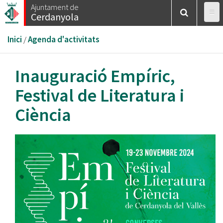
Vés
Ajuntament de
Cerdanyola
al
contingut
Esteu
Inici
/
Agenda d'activitats
aquí
Inauguració Empíric,
Festival de Literatura i
Ciència