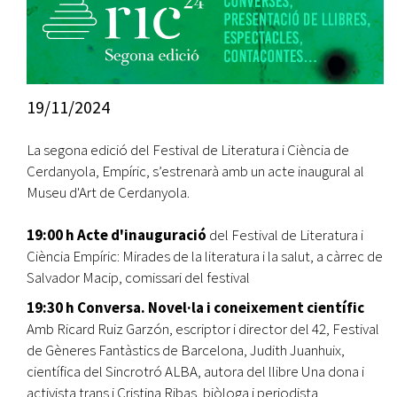
19/11/2024
La segona edició del Festival de Literatura i Ciència de
Cerdanyola, Empíric, s’estrenarà amb un acte inaugural al
Museu d'Art de Cerdanyola.
19:00 h Acte d'inauguració
del Festival de Literatura i
Ciència Empíric: Mirades de la literatura i la salut, a càrrec de
Salvador Macip, comissari del festival
19:30 h Conversa. Novel·la i coneixement científic
Amb Ricard Ruiz Garzón, escriptor i director del 42, Festival
de Gèneres Fantàstics de Barcelona, Judith Juanhuix,
científica del Sincrotró ALBA, autora del llibre Una dona i
activista trans i Cristina Ribas, biòloga i periodista