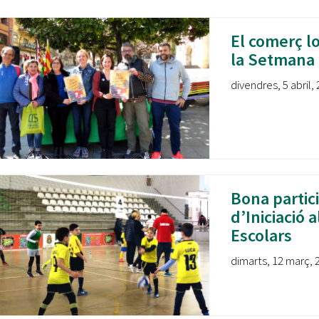
Oberta la convocatòria d'Ajuts per a l'autoocupació
jove 2026
El comerç lo
Cerdanyola opta a més de 5 milions d'euros del Pla de
la Setmana d
Barris per transformar les Fontetes, Quatre Cantons i
l'entorn de l'avinguda Catalunya
divendres, 5 abril, 
El FIT presenta el cartell de la seva 16a edició i dona el
tret de sortida al festival
L’Ajuntament reparteix ulleres gratuïtes per veure
l'eclipsi solar
Bona partic
d’Iniciació 
Escolars
dimarts, 12 març, 2