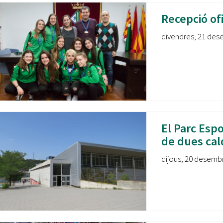
Recepció of
divendres, 21 dese
El Parc Espo
de dues cal
dijous, 20 desembr