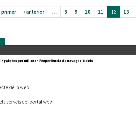
« primer
‹ anterior
…
8
9
10
11
12
13
e
Segueix-nos a:
cesc Layret, s/n
ir galetes per millorar l'experiència de navegació dels
erdanyola del Vallès,
 80 88 88
Subscriu-te al nostre butll
ecte de la web
|
l lloc
Accessibilitat
els serveis del portal web