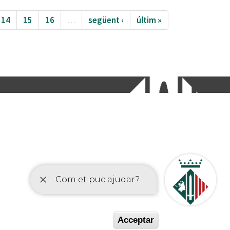
14
15
16
…
següent ›
últim »
etí
Acceptar