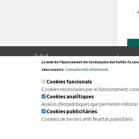
mor
Pl. Fran
La web de l'Ajuntament de Cerdanyola del Vallès fa serv
08290 C
seus usuaris.
Consulta més informació
.
Tel. 935
Cookies funcionals
Cookies necessaries per el funcionament corr
Cookies analítiques
|
|
|
Inici
Avís legal
Protecció de dades
Mapa de
Anàlisis d'estadístiques que permeten millorar 
Cookies publicitàries
Cookies de tercers amb finalitat publicitària