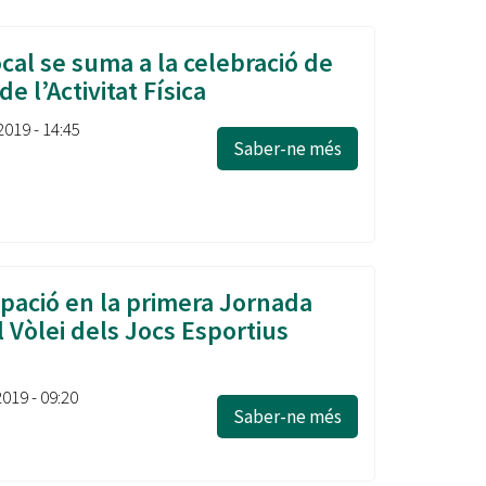
Ètica i Integritat
cal se suma a la celebració de
Entitats
e l’Activitat Física
Retiment de Comptes
Equipaments
2019 - 14:45
Accés a Informació Pública
Saber-ne més
Mercats Municipals
Dades Obertes
Webs Municipals
Catàleg de Serveis i Tràmits
ipació en la primera Jornada
al Vòlei dels Jocs Esportius
019 - 09:20
Saber-ne més