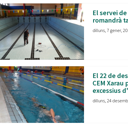
El servei de
romandrà ta
dilluns, 7 gener, 20
El 22 de des
CEM Xarau p
excessius d
dilluns, 24 desemb