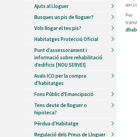
Recursos Humans
així 
Ajuts al Lloguer
Del
26/06/2026
al
30/08/2026
Per 
Busques un pis de lloguer?
Patis oberts temporada d'estiu
tr
Vols llogar el teu pis?
dhab
Del
13/06/2026
al
08/09/2026
Piscines d'estiu a Cerdanyola
Habitatges Protecció Oficial
Del
01/06/2026
al
30/09/2026
Punt d’assessorament i
Refugis climàtics a Cerdanyola
informació sobre rehabilitació
Del
22/05/2026
al
06/09/2026
d’edificis [NOU SERVEI]
Jocs d'aigua del Parc Cordelles
Avals ICO per la compra
Del
01/07/2024
al
31/08/2026
d'habitatges
Decorem! Conte 'La truita de nabius'
Fons Públic d'Emancipació
Tens deute de lloguer o
hipoteca?
Pérdua d'Habitatge
Regulació dels Preus de Lloguer