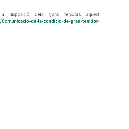
Ètica i Integritat
 a disposició dels grans tenidors aquest
Entitats
s/Comunicacio-de-la-condicio-de-gran-tenidor-
Retiment de Comptes
Equipaments
Accés a Informació Pública
Mercats Municipals
Dades Obertes
Webs Municipals
Catàleg de Serveis i Tràmits