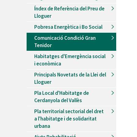
Índex de Referència del Preu de
Lloguer
Pobresa Energètica i Bo Social
Comunicació Condició Gran
Tenidor
Habitatges d'Emergència social
i econòmica
Principals Novetats de la Llei del
Lloguer
Pla Local d'Habitatge de
Cerdanyola del Vallès
Pla territorial sectorial del dret
a l'habitatge i de solidaritat
urbana