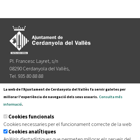
Pl. Francesc Layret, s/n
08290 Cerdanyola del Vallès,
Tel. 935 80 88 88
Segueix-nos a:
La web de l'Ajuntament de Cerdanyola del Vallès fa servir galetes per
millorar l'experiència de navegació dels seus usuaris.
Consulta més
informació
.
Subscriu-te al nostre butlletí
Cookies funcionals
Cookies necessaries per el funcionament correcte de la web
Cookies analítiques
|
|
|
Inici
Avís legal
Protecció de dades
Mapa del lloc
Anàlisis d'estadístiques que permeten millorar els serveis del