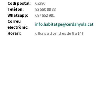
Codi postal:
08290
Telèfon:
93 580 88 88
Whatsapp:
697 852 981
Correu
info.habitatge@cerdanyola.cat
electrònic:
Horari:
dilluns a divendres de 9 a 14 h