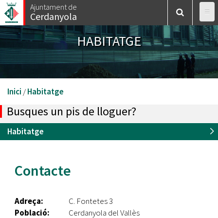
Vés
Ajuntament de
Cerdanyola
al
contingut
HABITATGE
Esteu
Inici
/
Habitatge
aquí
Busques un pis de lloguer?
Habitatge
Contacte
Adreça:
C. Fontetes 3
Població:
Cerdanyola del Vallès