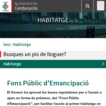
Vés
Ajuntament de
Cerdanyola
al
contingut
HABITATGE
Esteu
Inici
/
Habitatge
aquí
Busques un pis de lloguer?
Habitatge
Fons Públic d'Emancipació
El Govern ha aprovat les bases reguladores per a l'accés a
ajuts en forma de préstecs, del "Fons Públic
d'Emancipació”, per facilitar l'accés al primer habitatge en