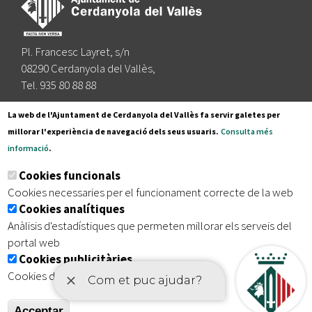
Pl. Francesc Layret, s/n
08290 Cerdanyola del Vallès,
Tel. 935 80 88 88
Segueix-nos a:
La web de l'Ajuntament de Cerdanyola del Vallès fa servir galetes per
millorar l'experiència de navegació dels seus usuaris.
Consulta més
informació
.
Subscriu-te al nostre butlletí
Cookies funcionals
Cookies necessaries per el funcionament correcte de la web
Cookies analítiques
|
|
|
Inici
Avís legal
Protecció de dades
Mapa del lloc
Anàlisis d'estadístiques que permeten millorar els serveis del
|
Accessibilitat
portal web
Cookies publicitàries
Cookies de tercers amb finalitat publicitària
Acceptar