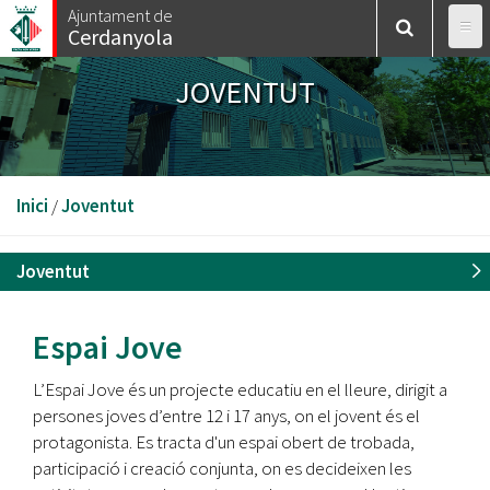
Vés
Ajuntament de
Cerdanyola
al
contingut
JOVENTUT
Esteu
Inici
/
Joventut
aquí
Joventut
Espai Jove
L’Espai Jove és un projecte educatiu en el lleure, dirigit a
persones joves d’entre 12 i 17 anys, on el jovent és el
protagonista. Es tracta d'un espai obert de trobada,
participació i creació conjunta, on es decideixen les