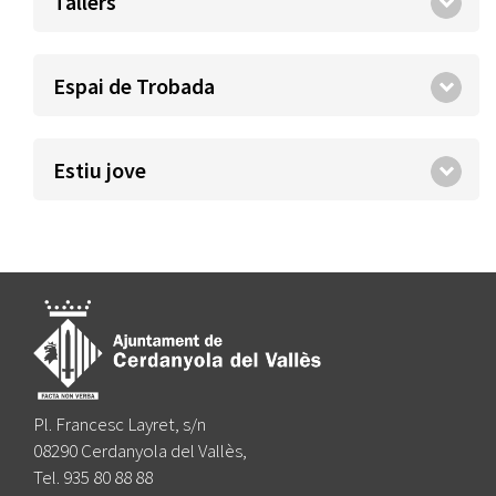
Tallers
Espai de Trobada
Estiu jove
Pl. Francesc Layret, s/n
08290 Cerdanyola del Vallès,
Tel. 935 80 88 88