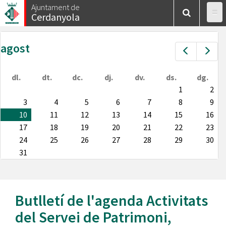
Vés
Ajuntament de
Cerdanyola
al
contingut
agost
Prev
Nex
dl.
dt.
dc.
dj.
dv.
ds.
dg.
1
2
3
4
5
6
7
8
9
10
11
12
13
14
15
16
17
18
19
20
21
22
23
24
25
26
27
28
29
30
31
Butlletí de l'agenda
Activitats
del Servei de Patrimoni
,