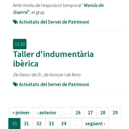
Amb motiu de l'exposició temporal "
Menús de
Guerra
"
, el grup
Activitats del Servei de Patrimoni
11:30
Taller d'indumentària
ibèrica
De llana i de lli ; de bronze i de ferro
Activitats del Servei de Patrimoni
« primer
‹ anterior
…
26
27
28
29
30
31
32
33
34
…
següent ›