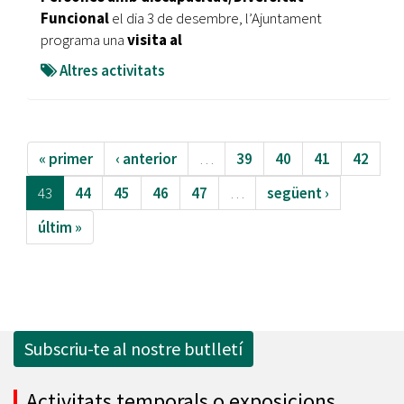
Funcional
el dia 3 de desembre, l’Ajuntament
programa una
visita al
Altres activitats
« primer
‹ anterior
…
39
40
41
42
43
44
45
46
47
…
següent ›
últim »
Subscriu-te al nostre butlletí
Activitats temporals o exposicions