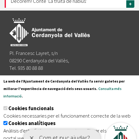
Decorem! Conte 'La truita de nabius'
+
Pl. Francesc Layret, s/n
08290 Cerdanyola del Vallès,
Tel. 935 80 88 88
Segueix-nos a:
La web de l'Ajuntament de Cerdanyola del Vallès fa servir galetes per
millorar l'experiència de navegació dels seus usuaris.
Consulta més
informació
.
Subscriu-te al nostre butlletí
Cookies funcionals
Cookies necessaries per el funcionament correcte de la web
Cookies analítiques
|
|
|
Inici
Avís legal
Protecció de dades
Mapa del lloc
Anàlisis d'estadístiques que permeten millorar els serveis del
|
Accessibilitat
portal web