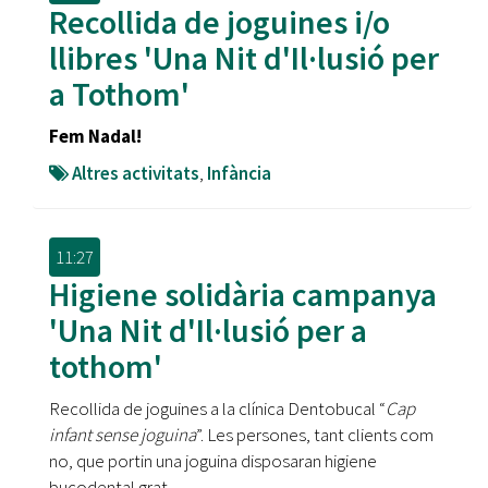
Recollida de joguines i/o
llibres 'Una Nit d'Il·lusió per
a Tothom'
Fem Nadal!
Altres activitats
,
Infància
11:27
Higiene solidària campanya
'Una Nit d'Il·lusió per a
tothom'
Recollida de joguines a la clínica Dentobucal “
Cap
infant sense joguina
”. Les persones, tant clients com
no, que portin una joguina disposaran higiene
bucodental grat