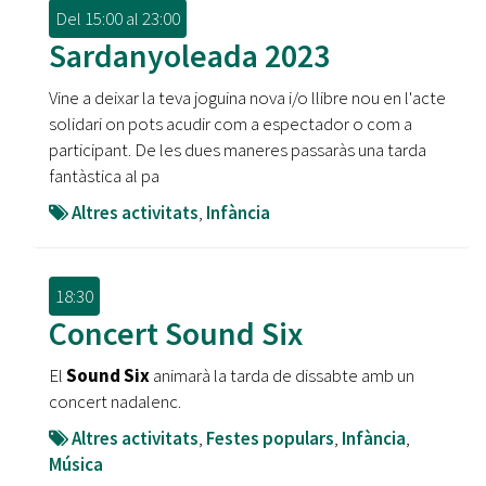
Del
15:00
al
23:00
Sardanyoleada 2023
Vine a deixar la teva joguina nova i/o llibre nou en l'acte
solidari on pots acudir com a espectador o com a
participant. De les dues maneres passaràs una tarda
fantàstica al pa
Altres activitats
,
Infància
18:30
Concert Sound Six
El
Sound Six
animarà la tarda de dissabte amb un
concert nadalenc.
Altres activitats
,
Festes populars
,
Infància
,
Música