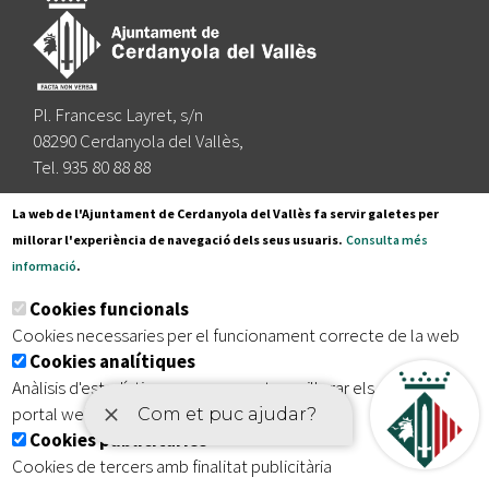
Pl. Francesc Layret, s/n
08290 Cerdanyola del Vallès,
Tel. 935 80 88 88
Segueix-nos a:
La web de l'Ajuntament de Cerdanyola del Vallès fa servir galetes per
millorar l'experiència de navegació dels seus usuaris.
Consulta més
informació
.
Subscriu-te al nostre butlletí
Cookies funcionals
Cookies necessaries per el funcionament correcte de la web
Cookies analítiques
|
|
|
Inici
Avís legal
Protecció de dades
Mapa del lloc
Anàlisis d'estadístiques que permeten millorar els serveis del
|
Accessibilitat
portal web
Cookies publicitàries
Cookies de tercers amb finalitat publicitària