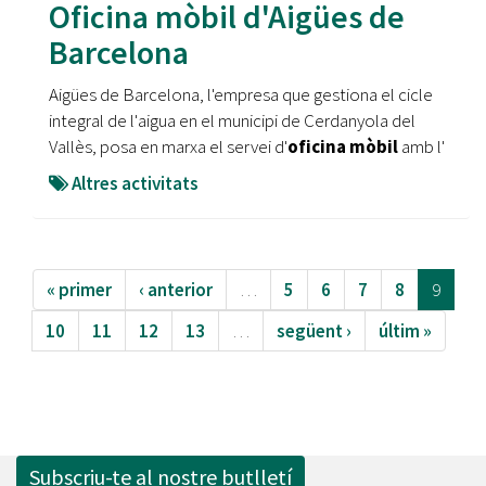
Oficina mòbil d'Aigües de
Barcelona
Aigües de Barcelona, l'empresa que gestiona el cicle
integral de l'aigua en el municipi de Cerdanyola del
Vallès, posa en marxa el servei d'
oficina mòbil
amb l'
Altres activitats
« primer
‹ anterior
…
5
6
7
8
9
10
11
12
13
…
següent ›
últim »
Subscriu-te al nostre butlletí