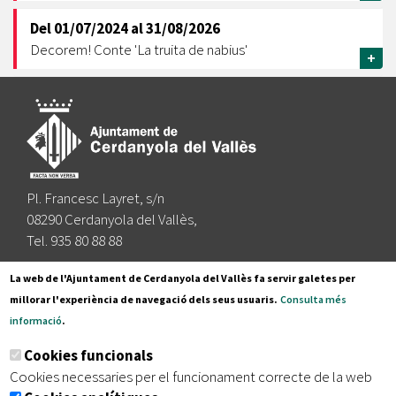
Del
01/07/2024
al
31/08/2026
Decorem! Conte 'La truita de nabius'
+
Pl. Francesc Layret, s/n
08290 Cerdanyola del Vallès,
Tel. 935 80 88 88
Segueix-nos a:
La web de l'Ajuntament de Cerdanyola del Vallès fa servir galetes per
millorar l'experiència de navegació dels seus usuaris.
Consulta més
informació
.
Subscriu-te al nostre butlletí
Cookies funcionals
Cookies necessaries per el funcionament correcte de la web