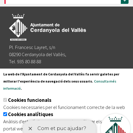
+
Pl. Francesc Layret, s/n
08290 Cerdanyola del Vallès,
Tel. 935 80 88 88
Segueix-nos a:
La web de l'Ajuntament de Cerdanyola del Vallès fa servir galetes per
millorar l'experiència de navegació dels seus usuaris.
Consulta més
informació
.
Subscriu-te al nostre butlletí
Cookies funcionals
Cookies necessaries per el funcionament correcte de la web
Cookies analítiques
|
|
|
Inici
Avís legal
Protecció de dades
Mapa del lloc
Anàlisis d'estadístiques que permeten millorar els serveis del
|
Accessibilitat
portal web