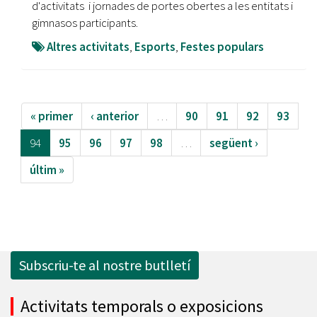
d'activitats i jornades de portes obertes a les entitats i
gimnasos participants.
Altres activitats
,
Esports
,
Festes populars
« primer
‹ anterior
…
90
91
92
93
94
95
96
97
98
…
següent ›
últim »
Subscriu-te al nostre butlletí
Activitats temporals o exposicions