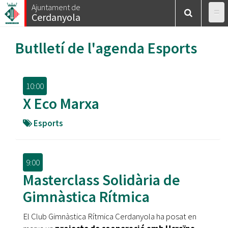
Vés
Ajuntament de
Cerdanyola
al
contingut
Butlletí de l'agenda
Esports
10:00
X Eco Marxa
Esports
9:00
Masterclass Solidària de
Gimnàstica Rítmica
El Club Gimnàstica Rítmica Cerdanyola ha posat en