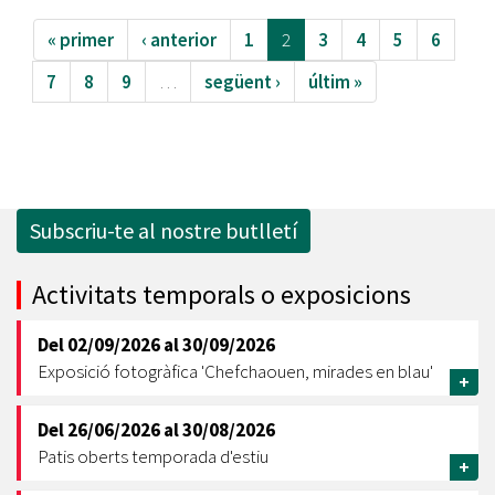
« primer
‹ anterior
1
2
3
4
5
6
7
8
9
…
següent ›
últim »
Subscriu-te al nostre butlletí
Activitats temporals o exposicions
Del
02/09/2026
al
30/09/2026
Exposició fotogràfica 'Chefchaouen, mirades en blau'
+
Del
26/06/2026
al
30/08/2026
Patis oberts temporada d'estiu
+