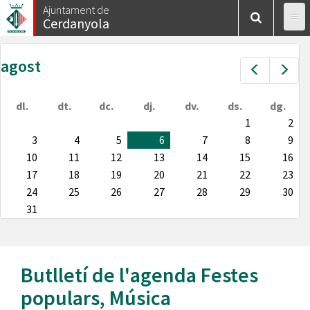
Vés
Ajuntament de
Cerdanyola
al
contingut
agost
Prev
Nex
dl.
dt.
dc.
dj.
dv.
ds.
dg.
1
2
3
4
5
6
7
8
9
10
11
12
13
14
15
16
17
18
19
20
21
22
23
24
25
26
27
28
29
30
31
Butlletí de l'agenda
Festes
populars
,
Música