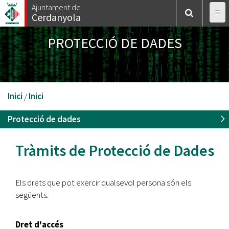
Vés
Ajuntament de
Cerdanyola
al
contingut
PROTECCIÓ DE DADES
Esteu
Inici
/
Inici
aquí
Protecció de dades
Tràmits de Protecció de Dades
Els drets que pot exercir qualsevol persona són els
següents:
Dret d'accés