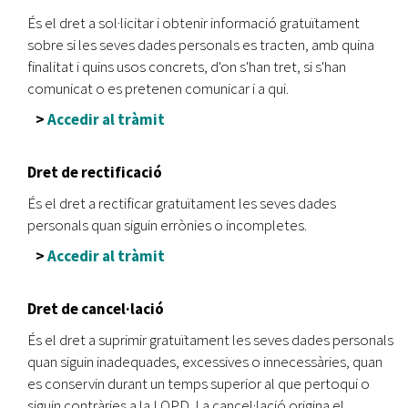
És el dret a sol·licitar i obtenir informació gratuïtament
sobre si les seves dades personals es tracten, amb quina
finalitat i quins usos concrets, d'on s'han tret, si s'han
comunicat o es pretenen comunicar i a qui.
>
Accedir al tràmit
Dret de rectificació
És el dret a rectificar gratuïtament les seves dades
personals quan siguin errònies o incompletes.
>
Accedir al tràmit
Dret de cancel·lació
És el dret a suprimir gratuïtament les seves dades personals
quan siguin inadequades, excessives o innecessàries, quan
es conservin durant un temps superior al que pertoqui o
siguin contràries a la LOPD. La cancel·lació origina el