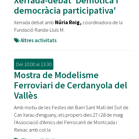
Xerrada-debat 'Demòtica i
democràcia participativa'
Xerrada debat amb
Núria Roig,
coordinadora de la
Fundació Randa-Lluís M.
Altres activitats
Del
10:00
al
13:30
Mostra de Modelisme
Ferroviari de Cerdanyola del
Vallès
Amb motiu de les Festes del Barri Sant Matí del Sot de
Can Xarau d'enguany, els propers dies 27 i 28 de maig
l'Associació d'Amics del Ferrocarril de Montcada i
Reixac amb col.la