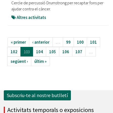
Cercle de percussió Drumstrong per recaptar fons per
ajudar contra el càncer.
Altres activitats
« primer
‹ anterior
…
99
100
101
102
103
104
105
106
107
…
següent ›
últim »
Subscriu-te al nostre butlletí
Activitats temporals o exposicions