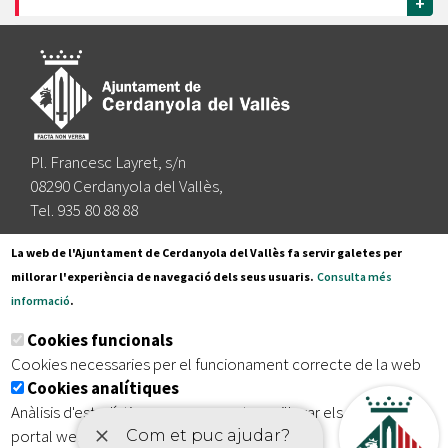
+
Pl. Francesc Layret, s/n
08290 Cerdanyola del Vallès,
Tel. 935 80 88 88
Segueix-nos a:
La web de l'Ajuntament de Cerdanyola del Vallès fa servir galetes per
millorar l'experiència de navegació dels seus usuaris.
Consulta més
informació
.
Subscriu-te al nostre butlletí
Cookies funcionals
Cookies necessaries per el funcionament correcte de la web
Cookies analítiques
|
|
|
Inici
Avís legal
Protecció de dades
Mapa del lloc
Anàlisis d'estadístiques que permeten millorar els serveis del
|
Accessibilitat
portal web