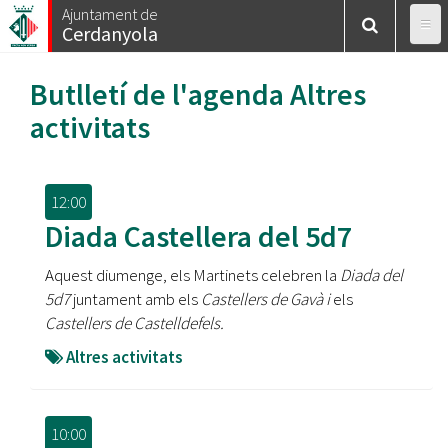
Vés
Ajuntament de
Cerdanyola
al
contingut
Butlletí de l'agenda
Altres
activitats
12:00
Diada Castellera del 5d7
Aquest diumenge, els Martinets celebren la
Diada del
5d7
juntament amb els
Castellers de Gavà i
els
Castellers de Castelldefels.
Altres activitats
10:00