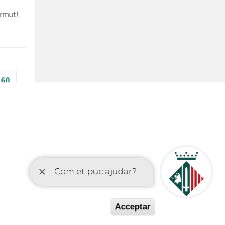
ermut!
60
Acceptar
etí