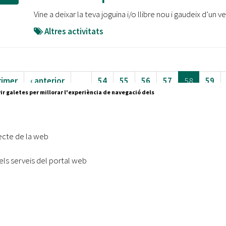
Vine a deixar la teva joguina i/o llibre nou i gaudeix d’un v
Altres activitats
rimer
‹ anterior
…
54
55
56
57
58
59
ir galetes per millorar l'experiència de navegació dels
62
…
següent ›
últim »
ecte de la web
els serveis del portal web
Segueix-nos a:
cesc Layret, s/n
erdanyola del Vallès,
 80 88 88
Subscriu-te al nostre butll