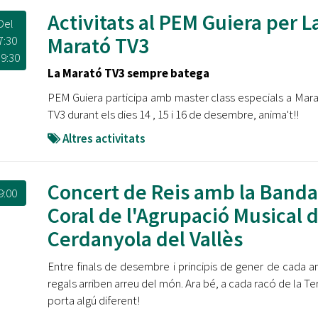
Activitats al PEM Guiera per L
Del
Marató TV3
7:30
l
9:30
La Marató TV3 sempre batega
PEM Guiera participa amb master class especials a Mar
TV3 durant els dies 14 , 15 i 16 de desembre, anima't!!
Altres activitats
Concert de Reis amb la Banda
9:00
Coral de l'Agrupació Musical 
Cerdanyola del Vallès
Entre finals de desembre i principis de gener de cada an
regals arriben arreu del món. Ara bé, a cada racó de la Ter
porta algú diferent!