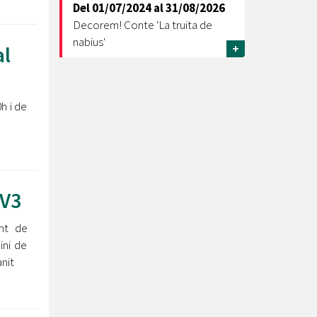
Del
01/07/2024
al
31/08/2026
Decorem! Conte 'La truita de
nabius'
al
+
h i de
TV3
nt de
ini de
nit