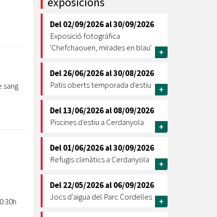
exposicions
Ètica i Integritat
Del
02/09/2026
al
30/09/2026
Entitats
Exposició fotogràfica
Retiment de Comptes
'Chefchaouen, mirades en blau'
+
Equipaments
Accés a Informació Pública
Del
26/06/2026
al
30/08/2026
Patis oberts temporada d'estiu
e sang
Mercats Municipals
+
Dades Obertes
Del
13/06/2026
al
08/09/2026
Webs Municipals
Catàleg de Serveis i Tràmits
Piscines d'estiu a Cerdanyola
+
Del
01/06/2026
al
30/09/2026
Refugis climàtics a Cerdanyola
+
Del
22/05/2026
al
06/09/2026
Jocs d'aigua del Parc Cordelles
20:30h
+