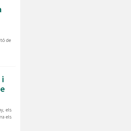
a
ató de
 i
de
y, els
ra els