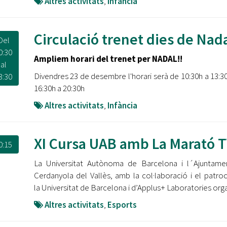
Altres activitats
,
Infància
Circulació trenet dies de Nad
Del
0:30
Ampliem horari del trenet per NADAL!!
al
Divendres 23 de desembre l'horari serà de 10:30h a 13:30
3:30
16:30h a 20:30h
Altres activitats
,
Infància
XI Cursa UAB amb La Marató 
0:15
La Universitat Autònoma de Barcelona i l´Ajuntame
Cerdanyola del Vallès, amb la col·laboració i el patroc
la Universitat de Barcelona i d’Applus+ Laboratories orga
Altres activitats
,
Esports