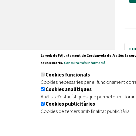
« p
La web de l'Ajuntament de Cerdanyola del Vallès fa serv
61
seus usuaris.
Consulta més informació
.
Cookies funcionals
Cookies necessaries per el funcionament corr
Cookies analítiques
Anàlisis d'estadístiques que permeten millorar 
Pl. Fran
Cookies publicitàries
08290 C
Cookies de tercers amb finalitat publicitària
Tel. 935