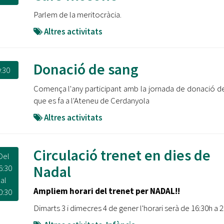
Oberta la convocatòria d'Ajuts per a l'autoocupació
Parlem de la meritocràcia.
jove 2026
Altres activitats
Cerdanyola opta a més de 5 milions d'euros del Pla de
Barris per transformar les Fontetes, Quatre Cantons i
l'entorn de l'avinguda Catalunya
Donació de sang
:30
El FIT presenta el cartell de la seva 16a edició i dona el
Comença l'any participant amb la jornada de donació d
tret de sortida al festival
que es fa a l'Ateneu de Cerdanyola
L’Ajuntament reparteix ulleres gratuïtes per veure
Altres activitats
l'eclipsi solar
Circulació trenet en dies de
Del
Nadal
6:30
al
Ampliem horari del trenet per NADAL!!
0:30
Dimarts 3 i dimecres 4 de gener l'horari serà de 16:30h a 