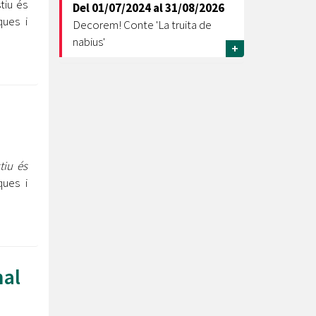
tiu és
Del
01/07/2024
al
31/08/2026
ques i
Decorem! Conte 'La truita de
nabius'
+
tiu és
ques i
nal