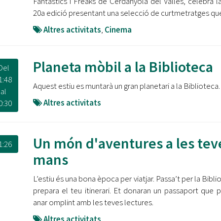
Fantàstics i Freaks de Cerdanyola del Vallès, celebra l
20a edició presentant una selecció de curtmetratges qu
Altres activitats
,
Cinema
Planeta mòbil a la Biblioteca
Del
1:48
Aquest estiu es muntarà un gran planetari a la Biblioteca.
al
Altres activitats
0:30
Un món d'aventures a les tev
1:26
mans
L’estiu és una bona època per viatjar. Passa’t per la Bibli
prepara el teu itinerari. Et donaran un passaport que 
anar omplint amb les teves lectures.
Altres activitats