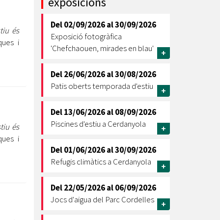
exposicions
Ètica i Integritat
Del
02/09/2026
al
30/09/2026
Entitats
tiu és
Exposició fotogràfica
ques i
Retiment de Comptes
'Chefchaouen, mirades en blau'
+
Equipaments
Accés a Informació Pública
Del
26/06/2026
al
30/08/2026
Patis oberts temporada d'estiu
Mercats Municipals
+
Dades Obertes
Del
13/06/2026
al
08/09/2026
Webs Municipals
Catàleg de Serveis i Tràmits
Piscines d'estiu a Cerdanyola
stiu és
+
ques i
Del
01/06/2026
al
30/09/2026
Refugis climàtics a Cerdanyola
+
Del
22/05/2026
al
06/09/2026
Jocs d'aigua del Parc Cordelles
+