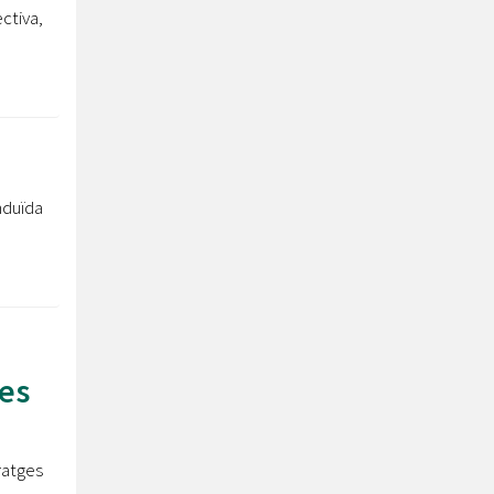
ctiva,
nduïda
es
ratges