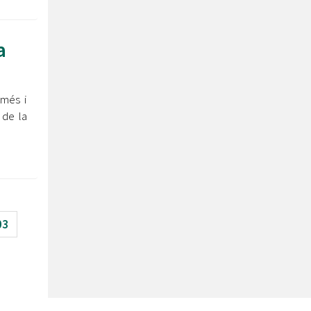
a
 més i
 de la
03