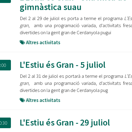
Oberta la convocatòria d'Ajuts per a l'autoocupació
gimnàstica suau
jove 2026
Del 2 al 29 de juliol es porta a terme el programa
L'Es
Cerdanyola opta a més de 5 milions d'euros del Pla de
gran,
amb una programació variada, d'activitats fres
Barris per transformar les Fontetes, Quatre Cantons i
divertides on la gent gran de Cerdanyola pugui
l'entorn de l'avinguda Catalunya
Altres activitats
El FIT presenta el cartell de la seva 16a edició i dona el
tret de sortida al festival
L'Estiu és Gran - 5 juliol
:00
L’Ajuntament reparteix ulleres gratuïtes per veure
l'eclipsi solar
Del 2 al 31 de juliol es portarà a terme el programa
L'E
gran
, amb una programació variada, d'activitats fres
divertides on la gent gran de Cerdanyola pug
Altres activitats
L'Estiu és Gran - 29 juliol
0:30