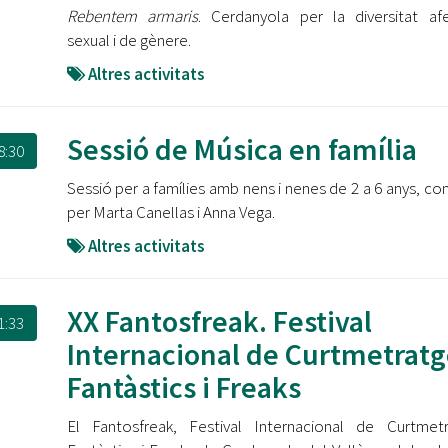
Rebentem armaris
. Cerdanyola per la diversitat afe
sexual i de gènere.
Altres activitats
Sessió de Música en família
8:30
Sessió per a famílies amb nens i nenes de 2 a 6 anys, co
per Marta Canellas i Anna Vega.
Altres activitats
XX Fantosfreak. Festival
1:33
Internacional de Curtmetratg
Fantàstics i Freaks
El Fantosfreak, Festival Internacional de Curtmet