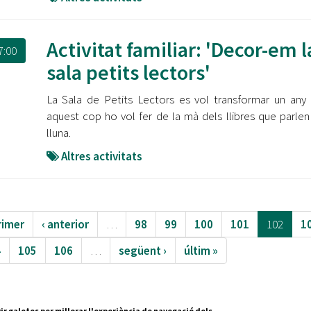
Activitat familiar: 'Decor-em l
7:00
sala petits lectors'
La Sala de Petits Lectors es vol transformar un any
aquest cop ho vol fer de la mà dels llibres que parlen
lluna.
Altres activitats
rimer
‹ anterior
…
98
99
100
101
102
1
4
105
106
…
següent ›
últim »
ir galetes per millorar l'experiència de navegació dels