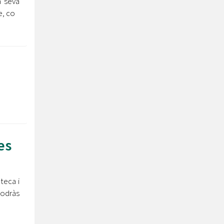
a seva
e, co
es
oteca i
podràs