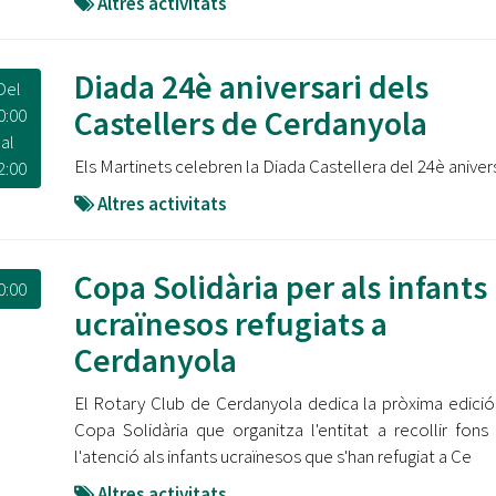
Altres activitats
Diada 24è aniversari dels
Del
Castellers de Cerdanyola
0:00
al
Els Martinets celebren la Diada Castellera del 24è anivers
2:00
Altres activitats
Copa Solidària per als infants
0:00
ucraïnesos refugiats a
Cerdanyola
El Rotary Club de Cerdanyola dedica la pròxima edició
Copa Solidària que organitza l'entitat a recollir fons
l'atenció als infants ucraïnesos que s'han refugiat a Ce
Altres activitats