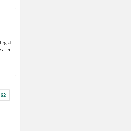
tegral
osa en
62