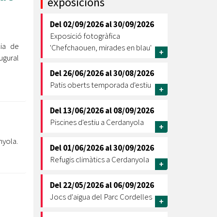
exposicions
Ètica i Integritat
Del
02/09/2026
al
30/09/2026
Entitats
Exposició fotogràfica
Retiment de Comptes
cia de
'Chefchaouen, mirades en blau'
+
Equipaments
ugural
Accés a Informació Pública
Del
26/06/2026
al
30/08/2026
Patis oberts temporada d'estiu
Mercats Municipals
+
Dades Obertes
Del
13/06/2026
al
08/09/2026
Webs Municipals
Catàleg de Serveis i Tràmits
Piscines d'estiu a Cerdanyola
+
nyola.
Del
01/06/2026
al
30/09/2026
Refugis climàtics a Cerdanyola
+
Del
22/05/2026
al
06/09/2026
Jocs d'aigua del Parc Cordelles
+