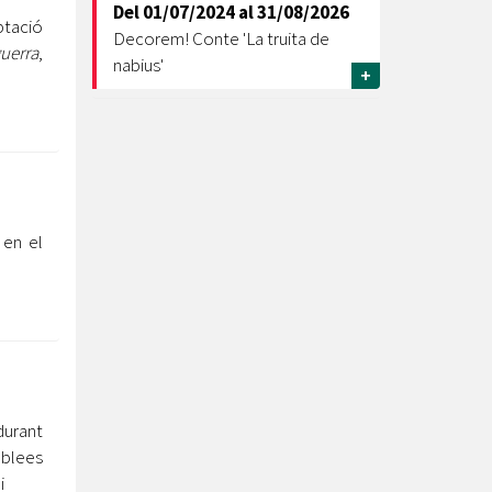
Del
01/07/2024
al
31/08/2026
ptació
Decorem! Conte 'La truita de
uerra
,
nabius'
+
 en el
durant
blees
i