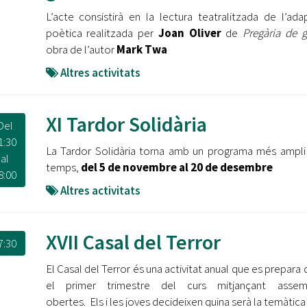
L’acte consistirà en la lectura teatralitzada de l’ada
poètica realitzada per
Joan Oliver
de
Pregària de g
obra de l’autor
Mark Twa
Altres activitats
XI Tardor Solidària
Del
1:30
La Tardor Solidària torna amb un programa més ampli
al
temps,
del 5 de novembre al 20 de desembre
8:00
Altres activitats
XVII Casal del Terror
7:30
El Casal del Terror és una activitat anual que es prepara 
el primer trimestre del curs mitjançant assem
obertes. Els i les joves decideixen quina serà la temàtica 