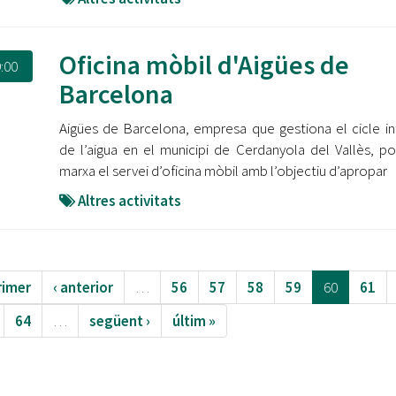
Oficina mòbil d'Aigües de
:00
Barcelona
Aigües de Barcelona, empresa que gestiona el cicle in
de l’aigua en el municipi de Cerdanyola del Vallès, p
marxa el servei d’oficina mòbil amb l’objectiu d’apropar
Altres activitats
rimer
‹ anterior
…
56
57
58
59
60
61
64
…
següent ›
últim »