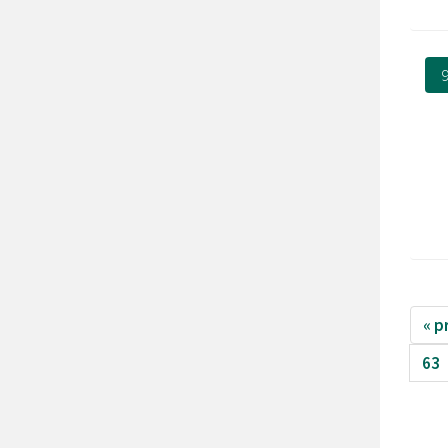
9
« p
63