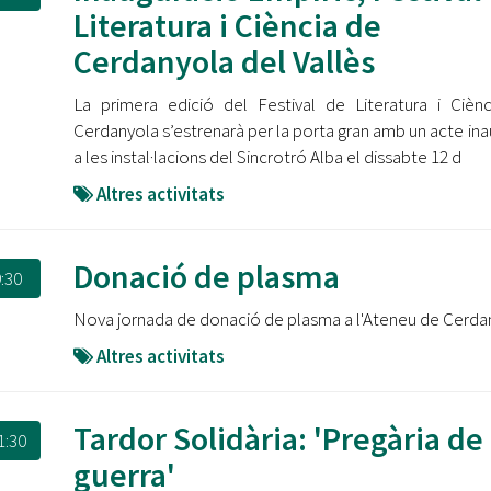
Oberta la convocatòria d'Ajuts per a l'autoocupació
Literatura i Ciència de
jove 2026
Cerdanyola del Vallès
Cerdanyola opta a més de 5 milions d'euros del Pla de
La primera edició del Festival de Literatura i Cièn
Barris per transformar les Fontetes, Quatre Cantons i
l'entorn de l'avinguda Catalunya
Cerdanyola s’estrenarà per la porta gran amb un acte ina
a les instal·lacions del Sincrotró Alba el dissabte 12 d
El FIT presenta el cartell de la seva 16a edició i dona el
Altres activitats
tret de sortida al festival
L’Ajuntament reparteix ulleres gratuïtes per veure
Donació de plasma
l'eclipsi solar
:30
Nova jornada de donació de plasma a l'Ateneu de Cerda
Altres activitats
Tardor Solidària: 'Pregària de
1:30
guerra'