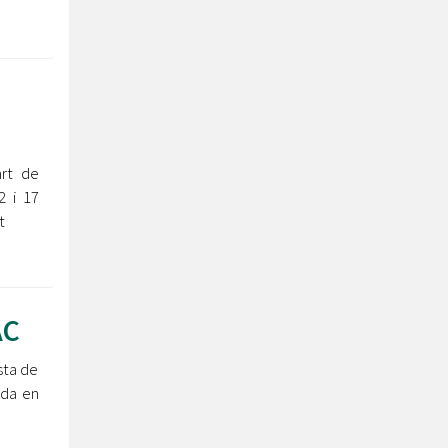
art de
2 i 17
t
AC
sta de
ada en