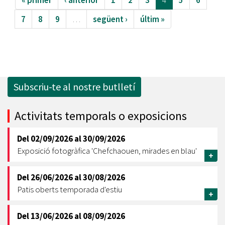
« primer
‹ anterior
1
2
3
4
5
6
7
8
9
…
següent ›
últim »
Subscriu-te al nostre butlletí
Activitats temporals o exposicions
Del
02/09/2026
al
30/09/2026
Exposició fotogràfica 'Chefchaouen, mirades en blau'
+
Del
26/06/2026
al
30/08/2026
Patis oberts temporada d'estiu
+
Del
13/06/2026
al
08/09/2026