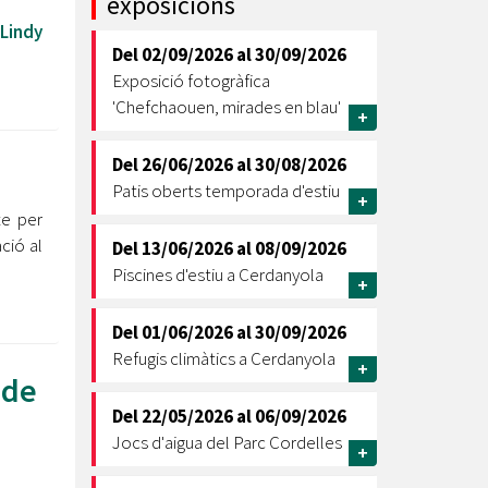
exposicions
Lindy
Ètica i Integritat
Del
02/09/2026
al
30/09/2026
Entitats
Exposició fotogràfica
Retiment de Comptes
'Chefchaouen, mirades en blau'
+
Equipaments
Accés a Informació Pública
Del
26/06/2026
al
30/08/2026
Patis oberts temporada d'estiu
Mercats Municipals
+
Dades Obertes
te per
ció al
Del
13/06/2026
al
08/09/2026
Webs Municipals
Catàleg de Serveis i Tràmits
Piscines d'estiu a Cerdanyola
+
Del
01/06/2026
al
30/09/2026
Refugis climàtics a Cerdanyola
+
 de
Del
22/05/2026
al
06/09/2026
Jocs d'aigua del Parc Cordelles
+