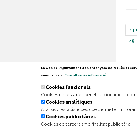
« p
49
La web de l'Ajuntament de Cerdanyola del Vallès fa serv
seus usuaris.
Consulta més informació
.
Pl. Fran
Cookies funcionals
08290 C
Cookies necessaries per el funcionament corr
Tel. 935
Cookies analítiques
Anàlisis d'estadístiques que permeten millorar 
Cookies publicitàries
|
|
|
Inici
Avís legal
Protecció de dades
Mapa de
Cookies de tercers amb finalitat publicitària