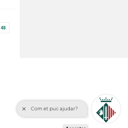
48
etí