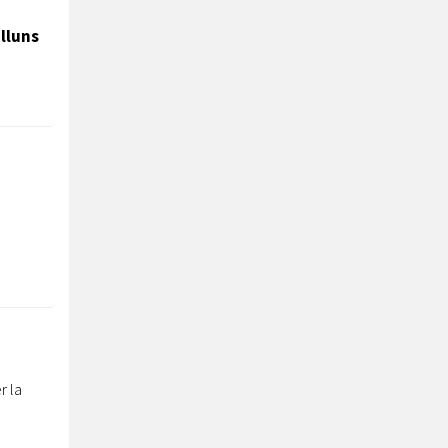
lluns
r la