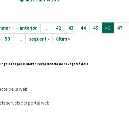
rimer
‹ anterior
…
42
43
44
45
46
47
50
…
següent ›
últim »
ir galetes per millorar l'experiència de navegació dels
Segueix-nos a:
cesc Layret, s/n
erdanyola del Vallès,
ecte de la web
 80 88 88
els serveis del portal web
Subscriu-te al nostre butll
|
l lloc
Accessibilitat