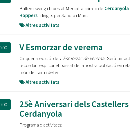
Oberta la convocatòria d'Ajuts per a l'autoocupació
Ballem swing i blues al Mercat a càrrec de
Cerdanyola 
jove 2026
Hoppers
i dirigits per Sandra i Marc
Cerdanyola opta a més de 5 milions d'euros del Pla de
Altres activitats
Barris per transformar les Fontetes, Quatre Cantons i
l'entorn de l'avinguda Catalunya
V Esmorzar de verema
El FIT presenta el cartell de la seva 16a edició i dona el
0:00
tret de sortida al festival
Cinquena edició de
L'Esmorzar de verema.
Serà un ac
recordar i explicar el passat de la nostra població en rela
L’Ajuntament reparteix ulleres gratuïtes per veure
l'eclipsi solar
món del raïm i del vi.
Altres activitats
25è Aniversari dels Castellers
0:00
Cerdanyola
Programa d'activitats: