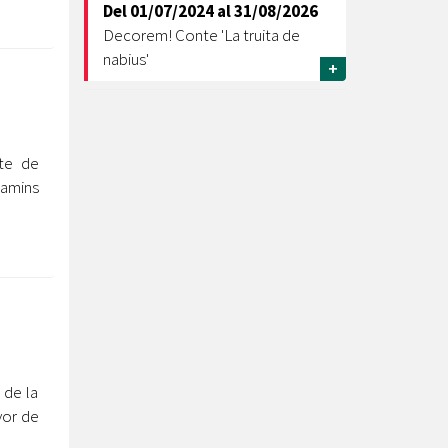
Del
01/07/2024
al
31/08/2026
Decorem! Conte 'La truita de
nabius'
+
cte de
Camins
 de la
vor de