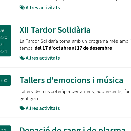
Altres activitats
XII Tardor Solidària
Del
8:30
La Tardor Solidària torna amb un programa més ampli
al
temps,
del 17 d'octubre al 17 de desembre
8:34
Altres activitats
Tallers d'emocions i música
0:00
Tallers de musicoteràpia per a nens, adolescents, famí
gent gran.
Altres activitats
Donació de sang i de plasma
:30