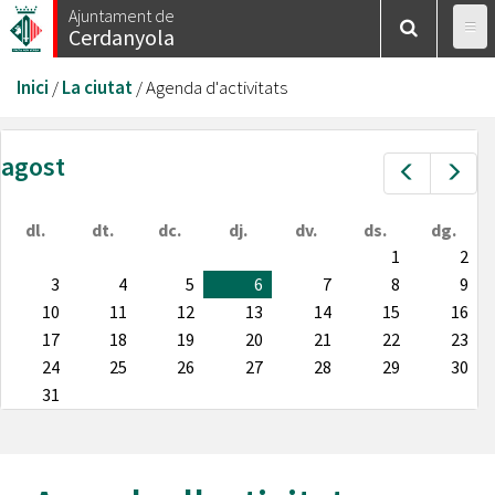
Vés
Ajuntament de
Cerdanyola
al
contingut
Esteu
Inici
/
La ciutat
/
Agenda d'activitats
aquí
agost
Prev
Nex
dl.
dt.
dc.
dj.
dv.
ds.
dg.
1
2
3
4
5
6
7
8
9
10
11
12
13
14
15
16
17
18
19
20
21
22
23
24
25
26
27
28
29
30
31