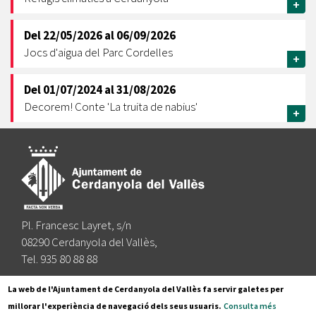
+
Del
22/05/2026
al
06/09/2026
Jocs d'aigua del Parc Cordelles
+
Del
01/07/2024
al
31/08/2026
Decorem! Conte 'La truita de nabius'
+
Pl. Francesc Layret, s/n
08290 Cerdanyola del Vallès,
Tel. 935 80 88 88
Segueix-nos a:
La web de l'Ajuntament de Cerdanyola del Vallès fa servir galetes per
millorar l'experiència de navegació dels seus usuaris.
Consulta més