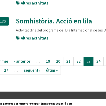
Altres activitats
Somhistòria. Acció en lila
0:30
Activitat dins del programa del Dia Internacional de les
Altres activitats
rimer
‹ anterior
…
19
20
21
22
23
24
27
…
següent ›
últim »
Segueix-nos a:
cesc Layret, s/n
ir galetes per millorar l'experiència de navegació dels