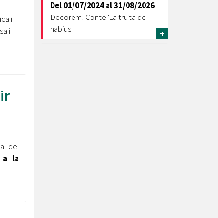
Del
01/07/2024
al
31/08/2026
Decorem! Conte 'La truita de
ca i
nabius'
a i
+
ir
la del
 a la