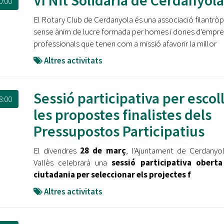
VI Nit Solidària de Cerdanyola
0:00
El Rotary Club de Cerdanyola és una associació filantròpi
sense ànim de lucre formada per homes i dones d'empres
professionals que tenen com a missió afavorir la millor
Altres activitats
Sessió participativa per escoll
8:00
les propostes finalistes dels
Pressupostos Participatius
El divendres
28 de març
, l'Ajuntament de Cerdanyo
Vallès celebrarà una
sessió participativa oberta
ciutadania per seleccionar els projectes f
Altres activitats