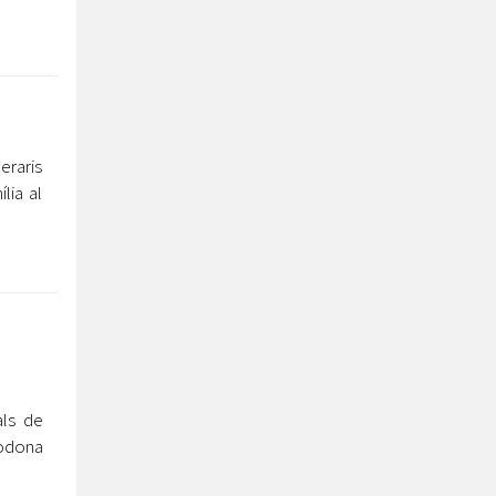
eraris
lia al
als de
rodona