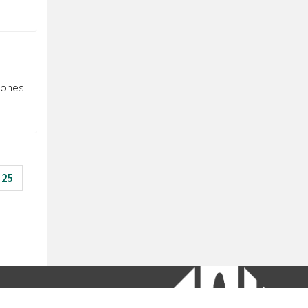
 Dones
25