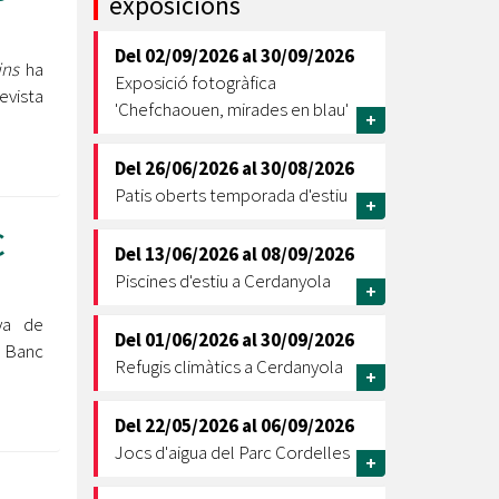
exposicions
Ètica i Integritat
Del
02/09/2026
al
30/09/2026
Entitats
ins
ha
Exposició fotogràfica
evista
Retiment de Comptes
'Chefchaouen, mirades en blau'
+
Equipaments
Accés a Informació Pública
Del
26/06/2026
al
30/08/2026
Patis oberts temporada d'estiu
Mercats Municipals
+
Dades Obertes
C
Del
13/06/2026
al
08/09/2026
Webs Municipals
Catàleg de Serveis i Tràmits
Piscines d'estiu a Cerdanyola
+
ya de
Del
01/06/2026
al
30/09/2026
l Banc
Refugis climàtics a Cerdanyola
+
Del
22/05/2026
al
06/09/2026
Jocs d'aigua del Parc Cordelles
+