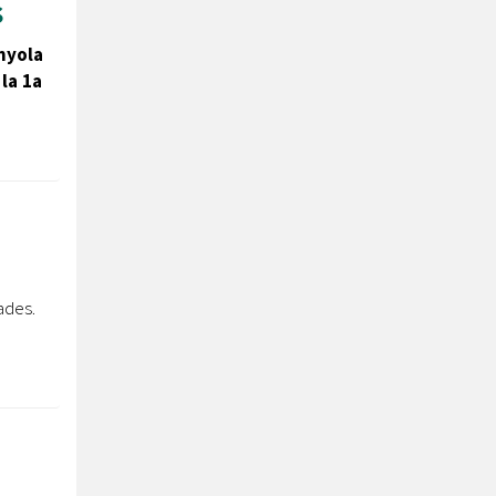
s
nyola
 la 1a
ades.