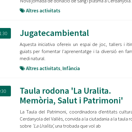
Nova jornada de donació de sang i plasma a Cerdanyola.
Altres activitats
Jugatecambiental
1:30
Aquesta iniciativa ofereix un espai de joc, tallers i itin
guiats per fomentar l'aprenentatge i la diversió en famí
medi natural.
Altres activitats
,
Infància
Taula rodona 'La Uralita.
:30
Memòria, Salut i Patrimoni'
La Taula del Patrimoni, coordinadora d'entitats cultur
Cerdanyola del Vallès, convida a la ciutadania a la taula 
sobre
'La Uralita',
una trobada que vol ab