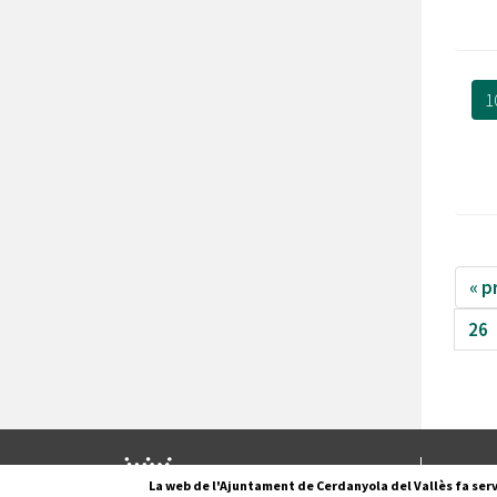
1
« p
26
Pl. Fran
La web de l'Ajuntament de Cerdanyola del Vallès fa serv