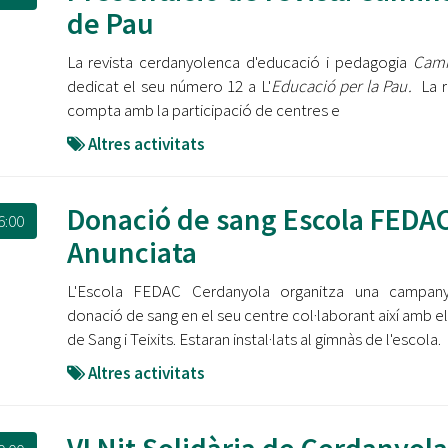
Oberta la convocatòria d'Ajuts per a l'autoocupació
de Pau
jove 2026
La revista cerdanyolenca d'educació i pedagogia
Cam
Cerdanyola opta a més de 5 milions d'euros del Pla de
dedicat el seu número 12 a L'
Educació per la Pau.
La r
Barris per transformar les Fontetes, Quatre Cantons i
compta amb la participació de centres e
l'entorn de l'avinguda Catalunya
Altres activitats
El FIT presenta el cartell de la seva 16a edició i dona el
tret de sortida al festival
Donació de sang Escola FEDA
6:00
L’Ajuntament reparteix ulleres gratuïtes per veure
Anunciata
l'eclipsi solar
L'Escola FEDAC Cerdanyola organitza una campan
donació de sang en el seu centre col·laborant així amb e
de Sang i Teixits. Estaran instal·lats al gimnàs de l'escola.
Altres activitats