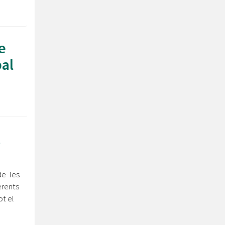
e
al
l
de les
erents
ot el