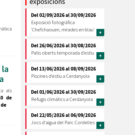
exposicions
Ètica i Integritat
Del
02/09/2026
al
30/09/2026
Entitats
Exposició fotogràfica
Retiment de Comptes
àtica
'Chefchaouen, mirades en blau'
+
Equipaments
Accés a Informació Pública
Del
26/06/2026
al
30/08/2026
Patis oberts temporada d'estiu
Mercats Municipals
+
Dades Obertes
 la
Del
13/06/2026
al
08/09/2026
Webs Municipals
Catàleg de Serveis i Tràmits
Piscines d'estiu a Cerdanyola
a
+
a als
Del
01/06/2026
al
30/09/2026
20 de
Refugis climàtics a Cerdanyola
+
 de
Del
22/05/2026
al
06/09/2026
Jocs d'aigua del Parc Cordelles
+