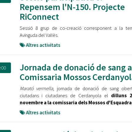
Oberta la convocatòria d'Ajuts per a l'autoocupació
Repensem l'N-150. Projecte
jove 2026
RiConnect
Cerdanyola opta a més de 5 milions d'euros del Pla de
Sessió 8 grup de co-creació corresponent a la tem
Barris per transformar les Fontetes, Quatre Cantons i
l'entorn de l'avinguda Catalunya
Avinguda del Vallès.
Altres activitats
El FIT presenta el cartell de la seva 16a edició i dona el
tret de sortida al festival
Jornada de donació de sang a
L’Ajuntament reparteix ulleres gratuïtes per veure
:00
l'eclipsi solar
Comissaria Mossos Cerdanyol
Marató vermella
, jornada de donació de sang obert
ciutadans i ciutadanes de Cerdanyola el
dilluns 
novembre a la comissaria dels Mossos d'Esquadra
Altres activitats