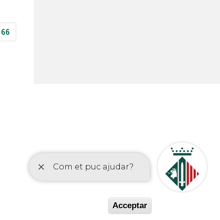
66
etí
Acceptar