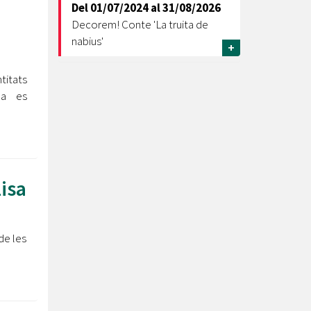
Del
01/07/2024
al
31/08/2026
Decorem! Conte 'La truita de
nabius'
+
titats
la es
lisa
de les