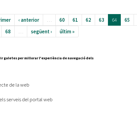
rimer
‹ anterior
…
60
61
62
63
64
65
68
…
següent ›
últim »
ir galetes per millorar l'experiència de navegació dels
Segueix-nos a:
cesc Layret, s/n
erdanyola del Vallès,
ecte de la web
 80 88 88
els serveis del portal web
Subscriu-te al nostre butll
|
l lloc
Accessibilitat