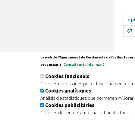
« p
67
La web de l'Ajuntament de Cerdanyola del Vallès fa serv
seus usuaris.
Consulta més informació
.
Pl. Fran
Cookies funcionals
08290 C
Cookies necessaries per el funcionament corr
Tel. 935
Cookies analítiques
Anàlisis d'estadístiques que permeten millorar 
Cookies publicitàries
|
|
|
Inici
Avís legal
Protecció de dades
Mapa de
Cookies de tercers amb finalitat publicitària