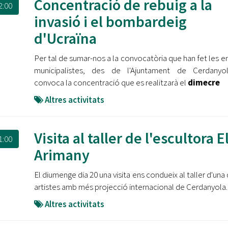
Concentració de rebuig a la
2:00
invasió i el bombardeig
d'Ucraïna
Per tal de sumar-nos a la convocatòria que han fet les en
municipalistes, des de l'Ajuntament de Cerdanyo
convoca la concentració que es realitzarà el
dimecre
Altres activitats
Visita al taller de l'escultora E
1:00
Arimany
El diumenge dia 20 una visita ens condueix al taller d'una 
artistes amb més projecció internacional de Cerdanyola.
Altres activitats