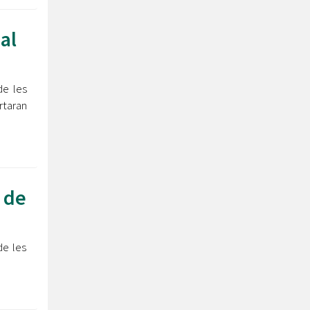
al
de les
rtaran
 de
de les