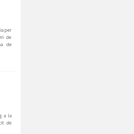
ia per
ri de
ma de
g a la
cit de