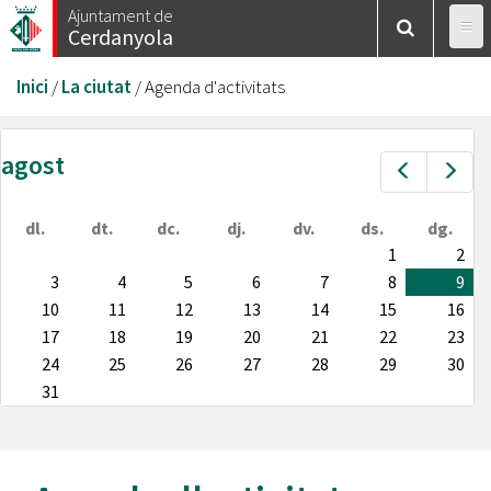
Vés
Ajuntament de
Cerdanyola
al
contingut
Esteu
Inici
/
La ciutat
/
Agenda d'activitats
aquí
agost
Prev
Nex
dl.
dt.
dc.
dj.
dv.
ds.
dg.
1
2
3
4
5
6
7
8
9
10
11
12
13
14
15
16
17
18
19
20
21
22
23
24
25
26
27
28
29
30
31