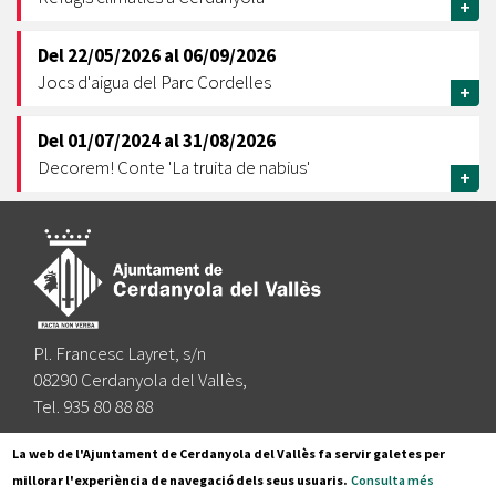
+
Del
22/05/2026
al
06/09/2026
Jocs d'aigua del Parc Cordelles
+
Del
01/07/2024
al
31/08/2026
Decorem! Conte 'La truita de nabius'
+
Pl. Francesc Layret, s/n
08290 Cerdanyola del Vallès,
Tel. 935 80 88 88
Segueix-nos a:
La web de l'Ajuntament de Cerdanyola del Vallès fa servir galetes per
millorar l'experiència de navegació dels seus usuaris.
Consulta més