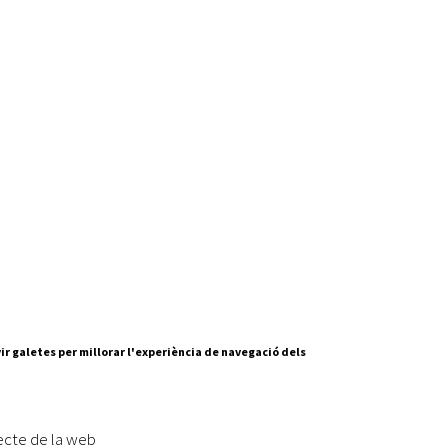
ir galetes per millorar l'experiència de navegació dels
Segueix-nos a:
cesc Layret, s/n
erdanyola del Vallès,
ecte de la web