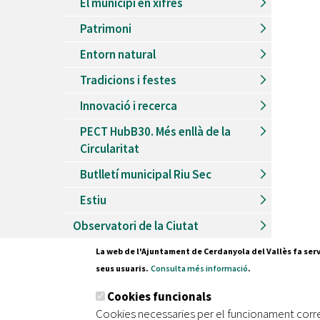
El municipi en xifres
Patrimoni
Entorn natural
Tradicions i festes
Innovació i recerca
PECT HubB30. Més enllà de la
Circularitat
Butlletí municipal Riu Sec
Estiu
Observatori de la Ciutat
La web de l'Ajuntament de Cerdanyola del Vallès fa serv
seus usuaris.
Consulta més informació
.
Pl. Fran
Cookies funcionals
08290 C
Cookies necessaries per el funcionament corr