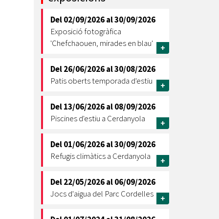
Ètica i Integritat
Del
02/09/2026
al
30/09/2026
Entitats
Exposició fotogràfica
Retiment de Comptes
'Chefchaouen, mirades en blau'
+
Equipaments
Accés a Informació Pública
Del
26/06/2026
al
30/08/2026
Patis oberts temporada d'estiu
+
Mercats Municipals
Dades Obertes
Del
13/06/2026
al
08/09/2026
Webs Municipals
Catàleg de Serveis i Tràmits
Piscines d'estiu a Cerdanyola
+
Del
01/06/2026
al
30/09/2026
Refugis climàtics a Cerdanyola
+
Del
22/05/2026
al
06/09/2026
Jocs d'aigua del Parc Cordelles
+