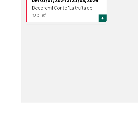
Del
01/07/2024
al
31/08/2026
Decorem! Conte 'La truita de
nabius'
+