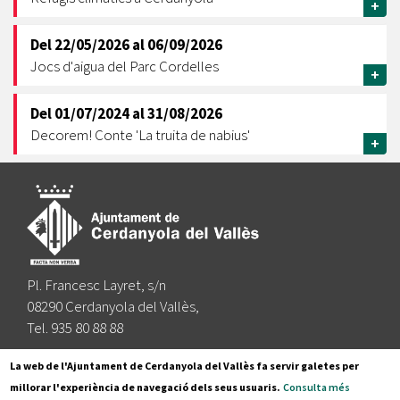
+
Del
22/05/2026
al
06/09/2026
Jocs d'aigua del Parc Cordelles
+
Del
01/07/2024
al
31/08/2026
Decorem! Conte 'La truita de nabius'
+
Pl. Francesc Layret, s/n
08290 Cerdanyola del Vallès,
Tel. 935 80 88 88
Segueix-nos a:
La web de l'Ajuntament de Cerdanyola del Vallès fa servir galetes per
millorar l'experiència de navegació dels seus usuaris.
Consulta més