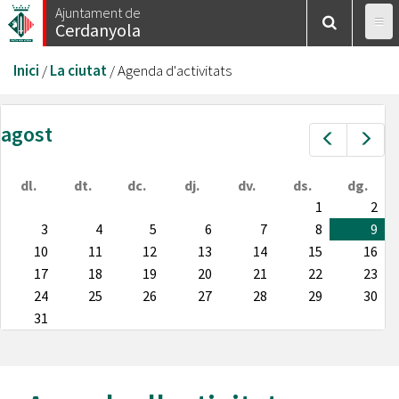
Vés
Ajuntament de
Cerdanyola
al
contingut
Esteu
Inici
/
La ciutat
/
Agenda d'activitats
aquí
agost
Prev
Nex
dl.
dt.
dc.
dj.
dv.
ds.
dg.
1
2
3
4
5
6
7
8
9
10
11
12
13
14
15
16
17
18
19
20
21
22
23
24
25
26
27
28
29
30
31