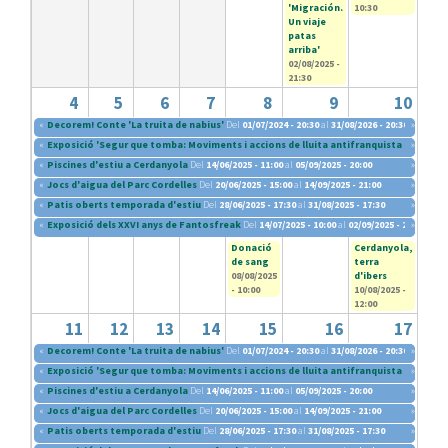
'Migración.
10:30
Un viaje
patas
arriba'
02/08/2025 -
21:30
4
5
6
7
8
9
10
«
Decorem! Conte 'La truita de nabius'
Del
01/07/2024 - 20:30
al
31/08/2026 - 20:30
»
«
Exposició 'Segur que tomba: Moviments i accions de lluita antifranquista (1960-197
»
«
Piscines d'estiu a Cerdanyola
Del
14/06/2025 - 11:00
al
05/09/2025 - 20:00
»
«
Jocs d'aigua del Parc Cordelles
Del
20/06/2025 - 15:00
al
14/09/2025 - 21:00
»
«
Patis oberts temporada d'estiu
Del
28/06/2025 - 17:30
al
31/08/2025 - 17:30
»
«
Exposició dels XXVI anys de Fantosfreak
Del
14/07/2025 - 10:00
al
02/09/2025 - 20:30
»
Donació
Cerdanyola,
de sang
terra
08/08/2025
d'ibers
- 10:00
10/08/2025 -
12:00
11
12
13
14
15
16
17
«
Decorem! Conte 'La truita de nabius'
Del
01/07/2024 - 20:30
al
31/08/2026 - 20:30
»
«
Exposició 'Segur que tomba: Moviments i accions de lluita antifranquista (1960-197
»
«
Piscines d'estiu a Cerdanyola
Del
14/06/2025 - 11:00
al
05/09/2025 - 20:00
»
«
Jocs d'aigua del Parc Cordelles
Del
20/06/2025 - 15:00
al
14/09/2025 - 21:00
»
«
Patis oberts temporada d'estiu
Del
28/06/2025 - 17:30
al
31/08/2025 - 17:30
»