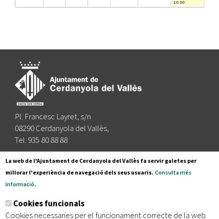
10:00
Pl. Francesc Layret, s/n
08290 Cerdanyola del Vallès,
Tel. 935 80 88 88
Segueix-nos a:
La web de l'Ajuntament de Cerdanyola del Vallès fa servir galetes per
millorar l'experiència de navegació dels seus usuaris.
Consulta més
informació
.
Subscriu-te al nostre butlletí
Cookies funcionals
Cookies necessaries per el funcionament correcte de la web