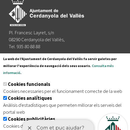
Pl. Francesc Layret, s/n
08290 Cerdanyola del Vallès,
Tel. 935 80 88 88
Segueix-nos a:
La web de l'Ajuntament de Cerdanyola del Vallès fa servir galetes per
millorar l'experiència de navegació dels seus usuaris.
Consulta més
informació
.
Subscriu-te al nostre butlletí
Cookies funcionals
Cookies necessaries per el funcionament correcte de la web
Cookies analítiques
|
|
|
Inici
Avís legal
Protecció de dades
Mapa del lloc
Anàlisis d'estadístiques que permeten millorar els serveis del
|
Accessibilitat
portal web
Cookies publicitàries
Cookies de tercers amb finalitat publicitària