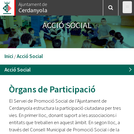
Vés
Ajuntament de
Cerdanyola
al
contingut
ACCIÓ SOCIAL
Esteu
Inici
/
Acció Social
aquí
Acció Social
Òrgans de Participació
El Servei de Promoció Social de l’Ajuntament de
Cerdanyola estructura la participació ciutadana per tres
vies. En primer lloc, donant suport a les associacions i
entitats que treballen en aquest àmbit. En segon lloc, a
través del Consell Municipal de Promoció Social i de la