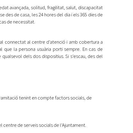
edat avançada, solitud, fragilitat, salut, discapacitat
Ètica i Integritat
e des de casa, les 24 hores del dia i els 365 dies de
Entitats
cas de necessitat.
Retiment de Comptes
Equipaments
Accés a Informació Pública
erminal connectat al centre d’atenció i amb cobertura a
cal que la persona usuària porti sempre. En cas de
Mercats Municipals
Dades Obertes
ualsevol dels dos dispositius. Si s’escau, des del
Webs Municipals
Catàleg de Serveis i Tràmits
tramitació tenint en compte factors socials, de
del centre de serveis socials de l’Ajuntament.