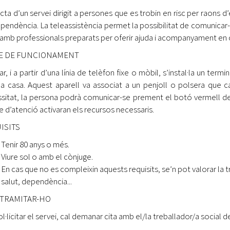
Oberta la convocatòria d'Ajuts per a l'autoocupació
cta d’un servei dirigit a persones que es trobin en risc per raons d’
jove 2026
ependència. La teleassistència permet la possibilitat de comunicar-s
, amb professionals preparats per oferir ajuda i acompanyament en 
Cerdanyola opta a més de 5 milions d'euros del Pla de
Barris per transformar les Fontetes, Quatre Cantons i
 DE FUNCIONAMENT
l'entorn de l'avinguda Catalunya
lar, i a partir d’una línia de telèfon fixe o mòbil, s’instal·la un t
El FIT presenta el cartell de la seva 16a edició i dona el
la casa. Aquest aparell va associat a un penjoll o polsera que 
tret de sortida al festival
sitat, la persona podrà comunicar-se prement el botó vermell de q
e d’atenció activaran els recursos necessaris.
L’Ajuntament reparteix ulleres gratuïtes per veure
l'eclipsi solar
ISITS
Tenir 80 anys o més.
Viure sol o amb el cònjuge.
En cas que no es compleixin aquests requisits, se’n pot valorar la 
salut, dependència...
TRAMITAR-HO
l·licitar el servei, cal demanar cita amb el/la treballador/a social 