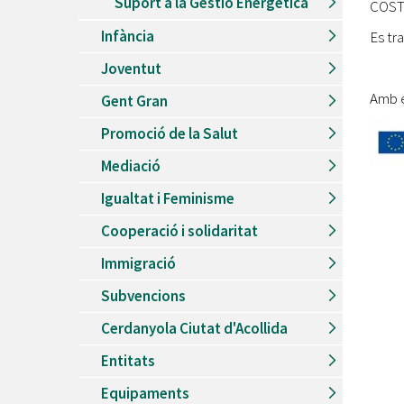
Suport a la Gestió Energètica
COS
Infància
Es tra
Joventut
Amb e
Gent Gran
Promoció de la Salut
Mediació
Igualtat i Feminisme
Cooperació i solidaritat
Immigració
Subvencions
Cerdanyola Ciutat d'Acollida
Entitats
Equipaments