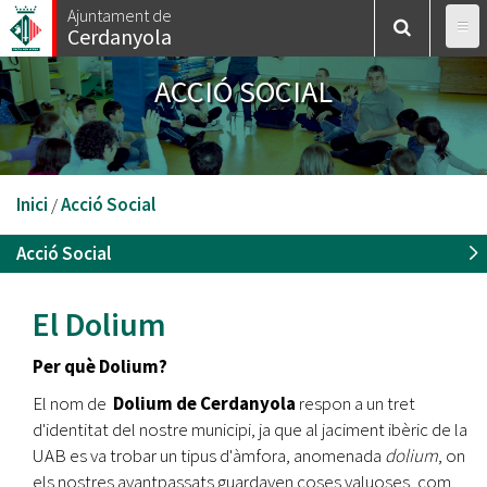
Vés
Ajuntament de
Cerdanyola
al
contingut
ACCIÓ SOCIAL
Esteu
Inici
/
Acció Social
aquí
Acció Social
El Dolium
Per què Dolium?
El nom de
Dolium de Cerdanyola
respon a un tret
d'identitat del nostre municipi, ja que al jaciment ibèric de la
UAB es va trobar un tipus d'àmfora, anomenada
dolium
, on
els nostres avantpassats guardaven coses valuoses, com