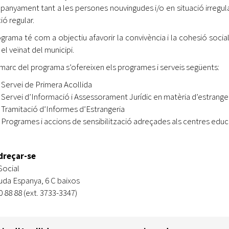
Oberta la convocatòria d'Ajuts per a l'autoocupació
anyament tant a les persones nouvingudes i/o en situació irregula
jove 2026
ió regular.
ograma té com a objectiu afavorir la convivència i la cohesió social,
Cerdanyola opta a més de 5 milions d'euros del Pla de
Barris per transformar les Fontetes, Quatre Cantons i
el veïnat del municipi.
l'entorn de l'avinguda Catalunya
 marc del programa s’ofereixen els programes i serveis següents:
El FIT presenta el cartell de la seva 16a edició i dona el
Servei de Primera Acollida
tret de sortida al festival
Servei d’Informació i Assessorament Jurídic en matèria d’estrangeri
Tramitació d’Informes d’Estrangeria
L’Ajuntament reparteix ulleres gratuïtes per veure
Programes i accions de sensibilització adreçades als centres educat
l'eclipsi solar
dreçar-se
Social
uda Espanya, 6 C baixos
0 88 88 (ext. 3733-3347)