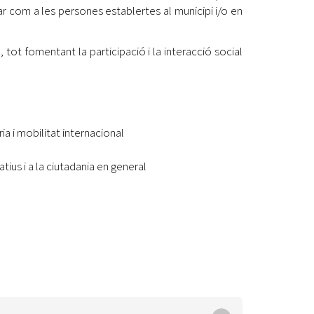
r com a les persones establertes al municipi i/o en
Ètica i Integritat
Entitats
 tot fomentant la participació i la interacció social
Retiment de Comptes
Equipaments
Accés a Informació Pública
Mercats Municipals
Dades Obertes
a i mobilitat internacional
ius i a la ciutadania en general
Webs Municipals
Catàleg de Serveis i Tràmits