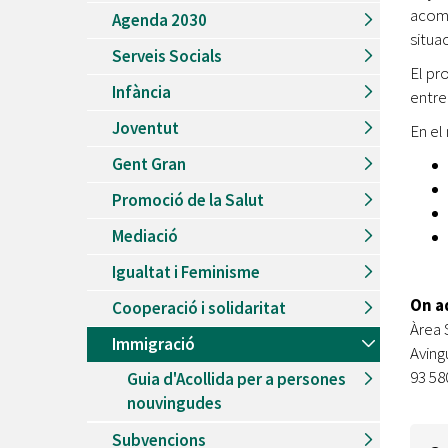
Recursos Humans
acomp
Agenda 2030
situac
Del
26/06/2026
al
30/08/2026
Serveis Socials
Patis oberts temporada d'estiu
El pr
Infància
entre 
Del
13/06/2026
al
08/09/2026
Piscines d'estiu a Cerdanyola
Joventut
En el
Del
01/06/2026
al
30/09/2026
Gent Gran
Refugis climàtics a Cerdanyola
Promoció de la Salut
Del
22/05/2026
al
06/09/2026
Jocs d'aigua del Parc Cordelles
Mediació
Del
01/07/2024
al
31/08/2026
Igualtat i Feminisme
Decorem! Conte 'La truita de nabius'
On a
Cooperació i solidaritat
Àrea 
Immigració
Aving
93 58
Guia d'Acollida per a persones
nouvingudes
Subvencions