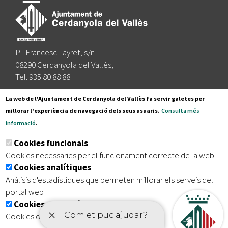
Pl. Francesc Layret, s/n
08290 Cerdanyola del Vallès,
Tel. 935 80 88 88
Segueix-nos a:
La web de l'Ajuntament de Cerdanyola del Vallès fa servir galetes per
millorar l'experiència de navegació dels seus usuaris.
Consulta més
informació
.
Subscriu-te al nostre butlletí
Cookies funcionals
Cookies necessaries per el funcionament correcte de la web
Cookies analítiques
|
|
|
Inici
Avís legal
Protecció de dades
Mapa del lloc
Anàlisis d'estadístiques que permeten millorar els serveis del
|
Accessibilitat
portal web
Cookies publicitàries
Cookies de tercers amb finalitat publicitària