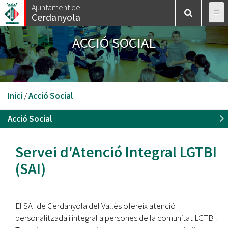
Vés
Ajuntament de
Cerdanyola
al
contingut
ACCIÓ SOCIAL
Esteu
Inici
/
Acció Social
aquí
Acció Social
Servei d'Atenció Integral LGTBI
(SAI)
El SAI de Cerdanyola del Vallès ofereix atenció
personalitzada i integral a persones de la comunitat LGTBI.