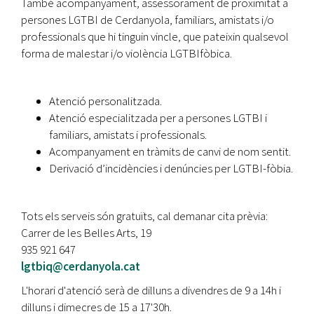
També acompanyament, assessorament de proximitat a
persones LGTBI de Cerdanyola, familiars, amistats i/o
professionals que hi tinguin vincle, que pateixin qualsevol
forma de malestar i/o violència LGTBIfòbica.
Atenció personalitzada.
Atenció especialitzada per a persones LGTBI i
familiars, amistats i professionals.
Acompanyament en tràmits de canvi de nom sentit.
Derivació d’incidències i denúncies per LGTBI-fòbia.
Tots els serveis són gratuïts, cal demanar cita prèvia:
Carrer de les Belles Arts, 19
935 921 647
lgtbiq@cerdanyola.cat
L'horari d'atenció serà de dilluns a divendres de 9 a 14h i
dilluns i dimecres de 15 a 17'30h.