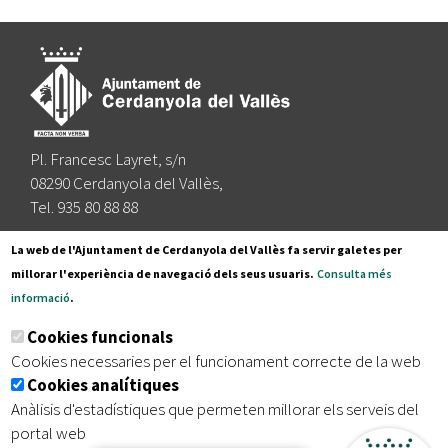
Pl. Francesc Layret, s/n
08290 Cerdanyola del Vallès,
Tel. 935 80 88 88
Segueix-nos a:
La web de l'Ajuntament de Cerdanyola del Vallès fa servir galetes per
millorar l'experiència de navegació dels seus usuaris.
Consulta més
informació
.
Subscriu-te al nostre butlletí
Cookies funcionals
Cookies necessaries per el funcionament correcte de la web
Cookies analítiques
|
|
|
Inici
Avís legal
Protecció de dades
Mapa del lloc
Anàlisis d'estadístiques que permeten millorar els serveis del
|
Accessibilitat
portal web