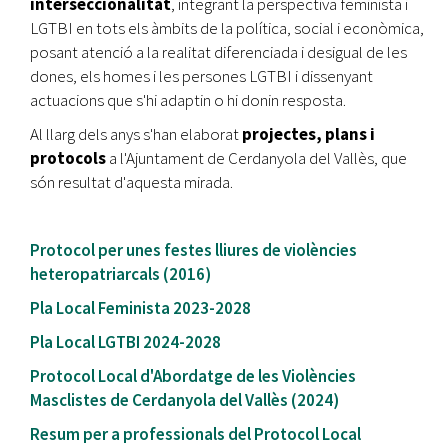
interseccionalitat
, integrant la perspectiva feminista i
LGTBI en tots els àmbits de la política, social i econòmica,
posant atenció a la realitat diferenciada i desigual de les
dones, els homes i les persones LGTBI i dissenyant
actuacions que s'hi adaptin o hi donin resposta.
Al llarg dels anys s'han elaborat
projectes, plans i
protocols
a l'Ajuntament de Cerdanyola del Vallès, que
són resultat d'aquesta mirada.
Protocol per unes festes lliures de violències
heteropatriarcals (2016)
Pla Local Feminista 2023-2028
Pla Local LGTBI 2024-2028
Protocol Local d'Abordatge de les Violències
Masclistes de Cerdanyola del Vallès (2024)
Resum per a professionals del Protocol Local