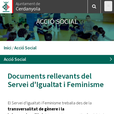
Vés
Ajuntament de
Cerdanyola
al
contingut
ACCIÓ SOCIAL
Esteu
Inici
/
Acció Social
aquí
Acció Social
Documents rellevants del
Servei d'Igualtat i Feminisme
El Servei d'Igualtat i Feminisme treballa des de la
transversalitat de gènere i la