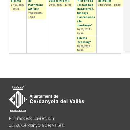
plasma
de
l'Espai infantil
'Història de
del Vallès'
27/01/2025
Patrimoni
29/01/2025 - 17:00
l'escalada a
31/01/2025 - 18:30
- 09:30
Artístic
Montserrat.
28/01/2025 -
100 anys
18:00
d'ascensions
a la
muntanya'
30/01/2025 -
19:30
Cinema
'Crossing'
30/01/2025 -
20:30
Pl. Francesc Layret, s/n
08290 Cerdanyola del Vallès,