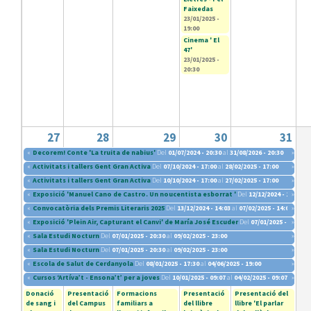
Faixedas
23/01/2025 -
19:00
Cinema ' El
47'
23/01/2025 -
20:30
27
28
29
30
31
«
Decorem! Conte 'La truita de nabius'
Del
01/07/2024 - 20:30
al
31/08/2026 - 20:30
»
«
Activitats i tallers Gent Gran Activa
Del
07/10/2024 - 17:00
al
28/02/2025 - 17:00
»
«
Activitats i tallers Gent Gran Activa
Del
10/10/2024 - 17:00
al
27/02/2025 - 17:00
»
«
Exposició 'Manuel Cano de Castro. Un noucentista esborrat '
Del
12/12/2024 - 19:00
»
al
«
Convocatòria dels Premis Literaris 2025
Del
13/12/2024 - 14:03
al
07/02/2025 - 14:03
»
«
Exposició 'Plein Air, Capturant el Canvi' de María José Escuder
Del
07/01/2025 - 09:00
»
a
«
Sala Estudi Nocturn
Del
07/01/2025 - 20:30
al
09/02/2025 - 23:00
»
«
Sala Estudi Nocturn
Del
07/01/2025 - 20:30
al
09/02/2025 - 23:00
»
«
Escola de Salut de Cerdanyola
Del
08/01/2025 - 17:30
al
04/06/2025 - 19:00
»
«
Cursos ‘Artíva’t - Ensona’t’ per a joves
Del
10/01/2025 - 09:07
al
04/02/2025 - 09:07
»
Donació
Presentació
Formacions
Presentació
Presentació del
de sang i
del Campus
familiars a
del llibre
llibre 'El parlar