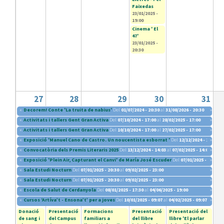
Faixedas
23/01/2025 -
19:00
Cinema ' El
47'
23/01/2025 -
20:30
27
28
29
30
31
«
Decorem! Conte 'La truita de nabius'
Del
01/07/2024 - 20:30
al
31/08/2026 - 20:30
»
«
Activitats i tallers Gent Gran Activa
Del
07/10/2024 - 17:00
al
28/02/2025 - 17:00
»
«
Activitats i tallers Gent Gran Activa
Del
10/10/2024 - 17:00
al
27/02/2025 - 17:00
»
«
Exposició 'Manuel Cano de Castro. Un noucentista esborrat '
Del
12/12/2024 - 19:00
»
al
«
Convocatòria dels Premis Literaris 2025
Del
13/12/2024 - 14:03
al
07/02/2025 - 14:03
»
«
Exposició 'Plein Air, Capturant el Canvi' de María José Escuder
Del
07/01/2025 - 09:00
»
a
«
Sala Estudi Nocturn
Del
07/01/2025 - 20:30
al
09/02/2025 - 23:00
»
«
Sala Estudi Nocturn
Del
07/01/2025 - 20:30
al
09/02/2025 - 23:00
»
«
Escola de Salut de Cerdanyola
Del
08/01/2025 - 17:30
al
04/06/2025 - 19:00
»
«
Cursos ‘Artíva’t - Ensona’t’ per a joves
Del
10/01/2025 - 09:07
al
04/02/2025 - 09:07
»
Donació
Presentació
Formacions
Presentació
Presentació del
de sang i
del Campus
familiars a
del llibre
llibre 'El parlar