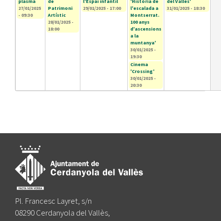
plasma
de
l'Espai infantil
'Història de
del Vallès'
27/01/2025
Patrimoni
29/01/2025 - 17:00
l'escalada a
31/01/2025 - 18:30
- 09:30
Artístic
Montserrat.
28/01/2025 -
100 anys
18:00
d'ascensions
a la
muntanya'
30/01/2025 -
19:30
Cinema
'Crossing'
30/01/2025 -
20:30
Pl. Francesc Layret, s/n
08290 Cerdanyola del Vallès,